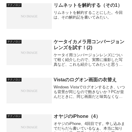
リムネットを解約する（その1）
テクノロジ
リムネットを解約することにした。今回
は、その解約記を書いてみたい。
ケータイカメラ用コンバージョン
テクノロジ
レンズを試す！(2)
ケータイ用コンバージョンレンズについ
て軽く紹介したので、実際に撮影した写
真など、これも紹介してみたいと思う。
今回試したコンバージョンレンズは、マ
クロとワイド(広角)の2種類。まずはマク
ロ（K-400）からだ。これは4倍になると
Vistaのログオン画面の衣替え
テクノロジ
いうものである...
Windows Vistaでログオンするとき、いつ
も背景が同じなので飽きないか？PCが並
んだときに、同じ画面だと味気なくない
か？というわけで、ログオン画面とロッ
ク画面の背景を変える（衣替えする）た
めの記事を「IT館」に載せてみた。
Vista...
オヤジのiPhone（4）
テクノロジ
オヤジのiPhone、4回目です。申し込みま
でだらだら書いているなぁ、本当に知り