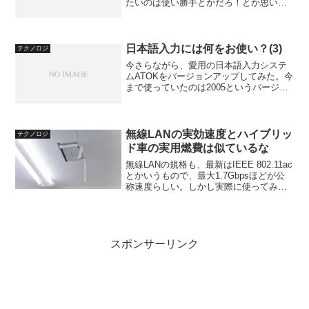
たいのは使い勝手とかだろ！とか思いま
したので、今回で申し込みをとにかく完
了！完了して、あとは製品の到着を待つ
だけ！にしてしまいましょう。
日本語入力には何をお使い？(3)
テクノロジ
今さらながら、愛用の日本語入力システ
ムATOKをバージョンアップしてみた。今
まで使っていたのは2005というバージョ
ンで、これを2006に乗り換えた。すでに2
月に発売されていたこのバージョンに、
なぜ今さら乗り換えるのか？そもそも
2005のま...
無線LANの実効速度とハイブリッ
テクノロジ
ド車の実用燃費は似ているな
無線LANの規格も、最新はIEEE 802.11ac
とかいうもので、最大1.7Gbpsほどが公
称速度らしい。しかし実際に使ってみる
と、その半分も出ないことが多いとか。
また、ハイブリッド車も34km/lとかカタ
ログ燃費を謳っていても、実際に走...
スポンサーリンク