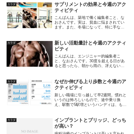
サプリメントの効果と今週のアク
カラダ
ティビティ
こんばんは、築地で働く編集者こと、な
おさんです。実は、貧血に悩まされてい
ます。また、冬場になって、特に手なの
ですが、肌荒れに悩まされています。こ
ういうの、今までは一過性のものとして
スルーしてきたのですが、年を取ったら
新しい活動量計と今週のアクティ
カラダ
そうもいかないようなので...
ビティ
こんばんは、エンジニャー的編集者こ
と、なおさんです。30度を超える日があ
ると思ったら、朝から雨の、冴えない日
が続いたり、なかなかパッとしないです
ね。せっかくの三連休も今ひとつという
感じですが、体育の日の10日くらいは、
なぜか伸びる上り歩数と今週のア
カラダ
何とかもって欲しいもの...
クティビティ
新しい職場に引っ越して早2週間。慣れと
いうのは怖ろしいもので、途中乗り換
え、駅数で5駅増というハンディは、もは
やまったく気にならなくなってしまっ
た。もともと新環境への適応能力は高い
方と思っていたがこれほど節操がないと
インプラントとブリッジ、どっち
カラダ
は…。こんな不便なところ...
が高い？
歯科治療のインプラントは高いと言われ