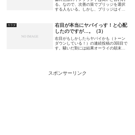
る。なので、次善の策でブリッジを選択
する人もいる。しかし、ブリッジはイン
プラントより割安で済むのだろうか？こ
のブログで、差し歯の土台の歯が割れ
て、結局抜歯したという話を以前に投稿
右目が本当にヤバイっす！と心配
カラダ
した。抜歯したのは前歯なの...
したのですが…。（3）
右目がもしかしたらヤバイかも（トーン
ダウンしている！）の連続投稿の3回目で
す。騒いだ割には結果オーライの顛末も
もうすぐ？2回目の記事はこちら：右目が
本当にヤバイっす！と心配したのです
が…。（2）さて、前回の記事にある執拗
な視力検査のあとは、...
スポンサーリンク