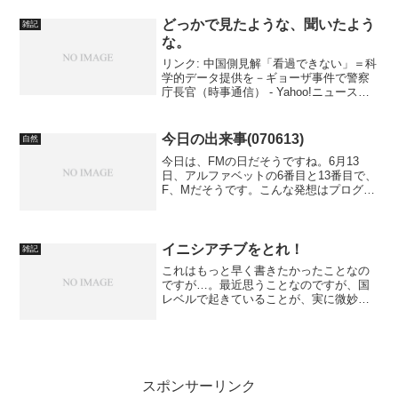
しだ。水を止めてから行う、という基本
さえ守れば誰でもできる。壊れた方は、
どっかで見たような、聞いたよう
雑記
古いのでだいぶ汚れてい...
な。
リンク: 中国側見解「看過できない」＝科
学的データ提供を－ギョーザ事件で警察
庁長官（時事通信） - Yahoo!ニュースこ
れのもとになるニュースがいつの間にか
見れなくなっており、そっちからの引用
はできなくなっていたので、このニュー
今日の出来事(070613)
自然
スを引用し...
今日は、FMの日だそうですね。6月13
日、アルファベットの6番目と13番目で、
F、Mだそうです。こんな発想はプログラ
マしかしないと思っていましたが、普通
の人でもするんですね。もちろんFMとは
FM放送のことです。はじめてFM放送が
行われた日と...
イニシアチブをとれ！
雑記
これはもっと早く書きたかったことなの
ですが…。最近思うことなのですが、国
レベルで起きていることが、実に微妙な
塩梅で身近でもほぼ相似形で起きている
なあと。こういう意味では、世界の大き
さの差こそあれ、中心にいるのは人間
で、そこには大小の差はない...
スポンサーリンク