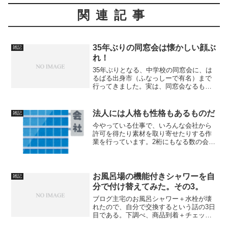
関連記事
35年ぶりの同窓会は懐かしい顔ぶ
雑記
れ！
35年ぶりとなる、中学校の同窓会に、は
るばる出身市（ふなっしーで有名）まで
行ってきました。実は、同窓会なるもの
に出たのは初めてなのです。卒業から年
月が経ってないとそんなに懐かしくもな
いし、あまり年月が経つと行方不明にな
法人には人格も性格もあるものだ
雑記
るし。高校の同窓会も、...
今やっている仕事で、いろんな会社から
許可を得たり素材を取り寄せたりする作
業を行っています。2桁にもなる数の会社
と連絡を取り合っていると、いろんな性
格の会社があるなぁと思います。会社は
法人というくらいですから、人格はあっ
てしかるべきですよね。...
お風呂場の機能付きシャワーを自
雑記
分で付け替えてみた。その3。
ブログ主宅のお風呂シャワー＋水栓が壊
れたので、自分で交換するという話の3日
目である。下調べ、商品到着＋チェック
と来たので、今日は壊れた水栓の取り外