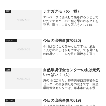
市民の森」に進む途中にある「円海山ふ
れあいの小径」を紹介します。この標識
で、「円海山ふれあいの小径」なるもの
テナガグモ（の一種）
自然
の存在を知りました。「氷...
エレベータに侵入して巣を作ろうとして
いたテナガグモの一種と思われるクモを
発見。隅っこに巣を張ろうとしては、エ
レベータを使う住人に撤去され、清掃の
おじさんにも撤去され、それでも巣を張
ろうとするけなげなクモ。 手が長いので
勝手にテナガグモの一種...
今日の出来事(070620)
テクノロジ
今日はなにしろ暑かったですね。最近、
こんな出出しばかりですが。でも暑いも
のは暑いし、こんな日に鯛焼きを買って
食べるのも、どうかしているかも知れま
せん。でも7月から9月まで休みますとか
書かれていると、今のうち！とかでつい
つい買ってしまうのです...
自然環境保全センターの虫は元気
自然
いっぱい！（1）
海の日に訪れた、神奈川県自然環境保全
センターの生き物たちの続きです、自然
環境保全センターは、厚木市にある県立
の自然保護施設です。今日は、お待ちか
ねの虫たち、いってみますね。 小さめの
写真 Flickrで見る
今日の出来事(070619)
おでかけ