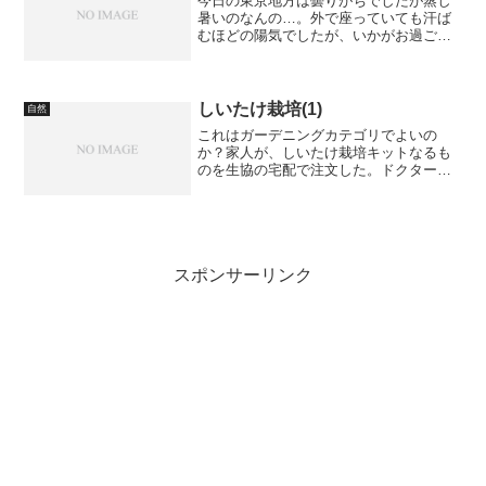
今日の東京地方は曇りがちでしたが蒸し
暑いのなんの…。外で座っていても汗ば
むほどの陽気でしたが、いかがお過ごし
でしたでしょうか。最近、勤務先近くの
住宅街から、古い家が姿を消して無味無
臭なアパートやらマンションやらに変わ
っていくのが寂しいと言い...
しいたけ栽培(1)
自然
これはガーデニングカテゴリでよいの
か？家人が、しいたけ栽培キットなるも
のを生協の宅配で注文した。ドクター・
モリ、まっしゅROOMなるコピーでおな
じみの森産業製である。（おなじみと書
いたが、ドクター・モリもまっしゅ
ROOMも知らないのであった...
スポンサーリンク