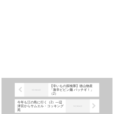
【辛いもの探検隊】徳山物産
「激辛ピビン麺 パッチギ！」
（2）
今年も江の島に行く（2）―辺
津宮からサムエル・コッキング
苑