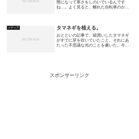
態になって寒さをしのいでいるんです
ね…。よく見ると、離れた自転車のかご
に一匹。私の他にも写真を撮っている人
がちらほら。もしかして有名スポット？
可愛いといっているだけでいいのか
な…。
タマネギを植える。
メディア
おとといの記事で、箱買いしたタマネギ
がすでに芽を吹いていたこと、それにあ
たった不思議な光のことを書いた。今日
は、そのタマネギをプランターに植えて
しまうことにした。タマネギの花を見た
い、という子供の希望である。
スポンサーリンク