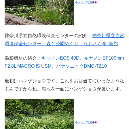
小さめの写真
神奈川県立自然環境保全センターの紹介：
神奈川県立自然
環境保全センター – 森と公園めぐり – なおさん亭::新館
撮影機材の紹介：
キャノンEOS 40D
、
キヤノンEF100mm
F2.8L MACRO IS USM
、
パナソニックDMC-TZ10
最初はハンゲショウです。これをお目当てにいったような
もんですからね。湿地を一面にハンゲショウが覆います。
小さめの写真