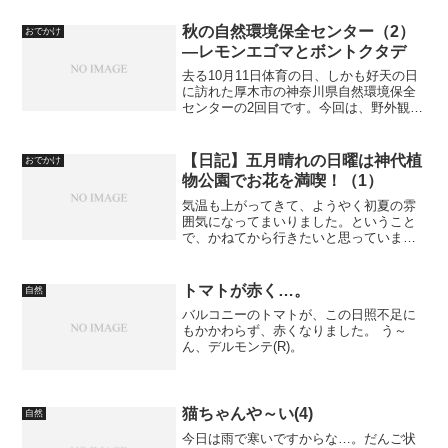
住宅地のど真ん中にあります。イントロ
はこちら。【横浜市民の森めぐり】春分
秋の自然環境保全センター（2）
おでかけ
の日に横浜市民の森めぐ...
―レモンエゴマとボントクタデ
去る10月11日体育の日、しかも好天の日
に訪れた厚木市の神奈川県自然環境保全
センターの2回目です。今回は、野外観察
園で見つけた花とか、いってみましょ
う。 小さめの写真このシリーズの記事は
こちら：秋の自然環境保全センター（1）
【日記】五月晴れの日曜は神代植
おでかけ
―その前に 訪問...
物公園でお花を満喫！（1）
気温も上がってきて、ようやく初夏の雰
囲気になってまいりました。ということ
で、かねてから行きたいと思っていまし
た神代植物公園に行ってまいりました。
神代植物公園は、東京都調布市にある広
大な庭園です。東京都のWebページはこ
トマトが赤く…。
自然
ちら：神代植物公園｜公...
バルコニーのトマトが、この日照不足に
もかかわらず、赤くなりました。 う～
ん、デルモンテ(R)。
猫ちゃんや～い(4)
自然
今日は雨で寒いですからな…。だんご状