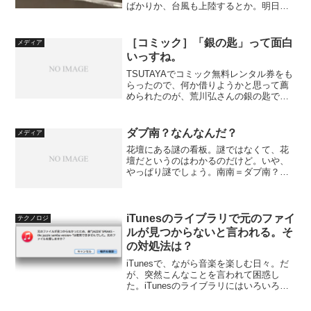
ばかりか、台風も上陸するとか。明日の
お出かけには、十分気をつけてください
ませ。さて、iPod shuffle（第4世代・
2015年モデル）をさっそくトレーニング
［コミック］「銀の匙」って面白
メディア
で使用。実...
いっすね。
TSUTAYAでコミック無料レンタル券をも
らったので、何か借りようかと思って薦
められたのが、荒川弘さんの銀の匙で
す。アニメ化もされたそうで大人気だそ
うで。「鋼の錬金術師」の作者なので期
待していましたが、これ、面白いっす
ダブ南？なんなんだ？
メディア
ね。いや、人気あるのも...
花壇にある謎の看板。謎ではなくて、花
壇だというのはわかるのだけど。いや、
やっぱり謎でしょう。南南＝ダブ南？な
んなんでしょう？
iTunesのライブラリで元のファイ
テクノロジ
ルが見つからないと言われる。そ
の対処法は？
iTunesで、ながら音楽を楽しむ日々。だ
が、突然こんなことを言われて困惑し
た。iTunesのライブラリにはいろいろト
ラブルが起きるが、ファイルがロストし
たというのは初めてだ。でも、本当にな