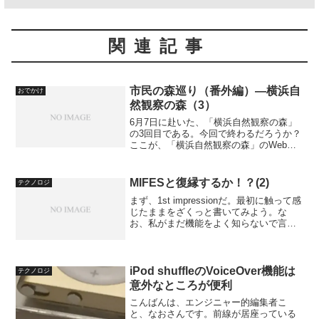
関連記事
市民の森巡り（番外編）―横浜自
おでかけ
然観察の森（3）
6月7日に赴いた、「横浜自然観察の森」
の3回目である。今回で終わるだろうか？
ここが、「横浜自然観察の森」のWebサ
イトである。「施設案内」をクリックす
ると、全体の地形がよくわかる（ただし
すごく大きな画像なので注意）。横浜自
MIFESと復縁するか！？(2)
テクノロジ
然観察の森撮影：...
まず、1st impressionだ。最初に触って感
じたままをざくっと書いてみよう。な
お、私がまだ機能をよく知らないで言っ
ている可能性もあるので、濡れ衣なら
「めっ！」と言って欲しい。
iPod shuffleのVoiceOver機能は
テクノロジ
意外なところが便利
こんばんは、エンジニャー的編集者こ
と、なおさんです。前線が居座っている