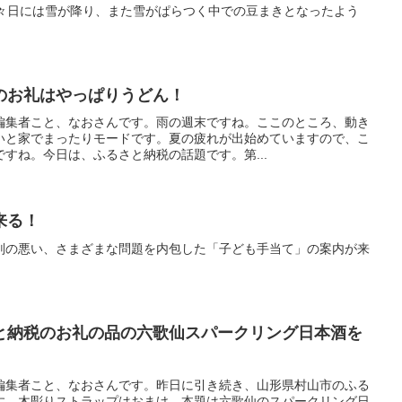
前々日には雪が降り、また雪がぱらつく中での豆まきとなったよう
のお礼はやっぱりうどん！
編集者こと、なおさんです。雨の週末ですね。ここのところ、動き
いと家でまったりモードです。夏の疲れが出始めていますので、こ
すね。今日は、ふるさと納税の話題です。第...
来る！
判の悪い、さまざまな問題を内包した「子ども手当て」の案内が来
と納税のお礼の品の六歌仙スパークリング日本酒を
編集者こと、なおさんです。昨日に引き続き、山形県村山市のふる
す。木彫りストラップはおまけ、本題は六歌仙のスパークリング日