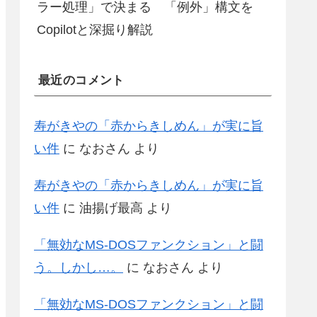
ラー処理」で決まる 「例外」構文を
Copilotと深掘り解説
最近のコメント
寿がきやの「赤からきしめん」が実に旨
い件
に
なおさん
より
寿がきやの「赤からきしめん」が実に旨
い件
に
油揚げ最高
より
「無効なMS-DOSファンクション」と闘
う。しかし…。
に
なおさん
より
「無効なMS-DOSファンクション」と闘