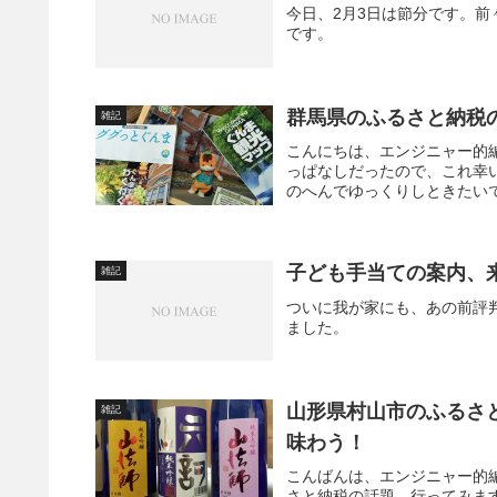
今日、2月3日は節分です。
です。
群馬県のふるさと納税
雑記
こんにちは、エンジニャー的
っぱなしだったので、これ幸
のへんでゆっくりしときたいで
子ども手当ての案内、
雑記
ついに我が家にも、あの前評
ました。
山形県村山市のふるさ
雑記
味わう！
こんばんは、エンジニャー的
さと納税の話題、行ってみま