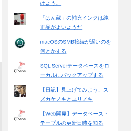
けよう。
「はん蔵」の補充インクは純
正品がよいようだ
macOSのSMB接続が遅いのを
何とかする
SQL Serverデータベースをロ
ーカルにバックアップする
【日記】見上げてみよう、ス
ズカケノキとユリノキ
【Web開発】データベース・
テーブルの更新日時を知る