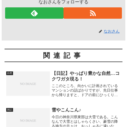
なおさんをフォローする
なおさん
関連記事
【日記】やっぱり豊かな自然…コ
自然
クワガタ現る！
ここのところ、向かいに計画されている
マンションの話ばかりですが、先日仕事
から帰りますと、ドアの前にひっくり返
った昆虫発見。コクワガタだ。しかもオ
ス。このへんではコクワガタをよく見か
けますが、メスばかりでオスは初めてで
雪やこんこん♪
雑記
した。ひっくり返って起き...
今日の神奈川県東部は大雪である。こん
なんで大雪とはしゃらくさい、豪雪の降
る地方の方々は、おっしゃるに違いな