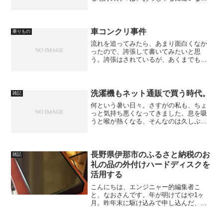
い。 部屋の前から。ケヤキ並木が雪化
粧。 向の土手の桜も雪化粧。 雪の舞う感
じを表現してみた。都会の雪は、降って
いる間よりは、一晩越し...
車コンクリ事件
乗りもの
流れを追ってみたら、あまり面白くなか
ったので、誇張して書いてみたいと思
う。誇張はされているが、あくまでもノ
ンフィクションである。私の住んでいる
マンションは、現在「大規模修繕工事」
のまっただ中である。大規模修繕工事と
は、分譲マンションに10年...
洗濯機もネット通販で買う時代。
雑記
何という暑い日々。さすがの私も、ちょ
っと気持ち悪くなってきました。息を吸
うと喉が熱くなる、そんなのは久しぶり
というか初めてです。そんな矢先、我が
家の洗濯機がうまく動かなくなりまし
た。暑い季節、洗濯物はたまります。一
刻も早く洗いたいのに、洗濯...
長野県伊那市のふるさと納税のお
雑記
礼の品の外付けハードディスクを
活用する
こんにちは、エンジニャー的編集者こ
と、なおさんです。年が明けてはや1ヶ
月。昨年末に駆け込みで申し込んだ、ふ
るさと納税のお礼の品が、ぼちぼち届い
ています。今日は、長野県伊那市の外付