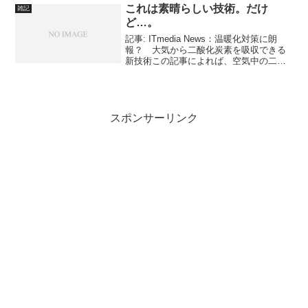
けハードディスク。そう、ふるさと納税
これは素晴らしい技術。だけ
雑記
は食べ物や飲み物ばかりじゃ...
ど…。
記事: ITmedia News：温暖化対策に朗
報？ 大気から二酸化炭素を吸収できる
新技術この記事によれば、空気中の二酸
化炭素(CO2)を捕捉し、固定化する技術と
装置のプロトタイプが公開されたそう
だ。開口部1平方メートルの機器では、年
間に1...
スポンサーリンク