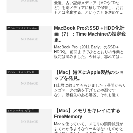
最近、古い記録メディア（MOやFDな
ど）を別メディアに移して保管し、おお
もとは廃棄する、ということを進めてい
ます。このとき悩むのがメディアの後始
末で、さすがにそのままどこかに持って
いく、ということはできませんから、中
MacBook ProのSSD＋HDD化計
オペレーティングシステム
身を消去したいところです...
画（7）：Time Machineの設定変
更。
MacBook Pro（2011 Early）のSSD＋
HDD化、前回まででひととおりの作業と
設定は済みました。今日は、忘れてはな
らない設定の一つ、Time Machineの設定
です。なぜ必要か？と言いますと、SSD
からHDDに「書類」フォ...
【Mac】港区にApple製品のショ
オペレーティングシステム
ップを発見。
H山君に教えてもらいました（昼間からリ
ンゴマークの袋を下げてどや顔です
な）。勤務先のある港区、それも近くの
東京ミッドタウン（六本木）に、Apple製
品のショップがあるそうです。そんなの
知らなかった。小物とか買えるかも知れ
【Mac】メモリをキレイにする
オペレーティングシステム
ないから見ておこうか...
FreeMemory
Macを使っていて、メモリの消費状態が
よくわかるようなツールはないものかと