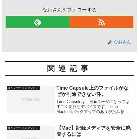
なおさんをフォローする
なおさん
関連記事
Time Capsule上のファイルがな
オペレーティングシステム
ぜか削除できない件。
Time Capsuleは、Macユーザにとっては
すごく便利なデバイスです。Time
Machineバックアップのありがたみを実
感していますが、普通のファイルサーバ
としても使えるんです。AirMacユーティ
リティで、「ファイル共有を使用」に...
【Mac】記録メディアを安全に廃
オペレーティングシステム
棄するには