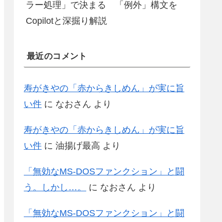
ラー処理」で決まる 「例外」構文を
Copilotと深掘り解説
最近のコメント
寿がきやの「赤からきしめん」が実に旨
い件
に
なおさん
より
寿がきやの「赤からきしめん」が実に旨
い件
に
油揚げ最高
より
「無効なMS-DOSファンクション」と闘
う。しかし…。
に
なおさん
より
「無効なMS-DOSファンクション」と闘