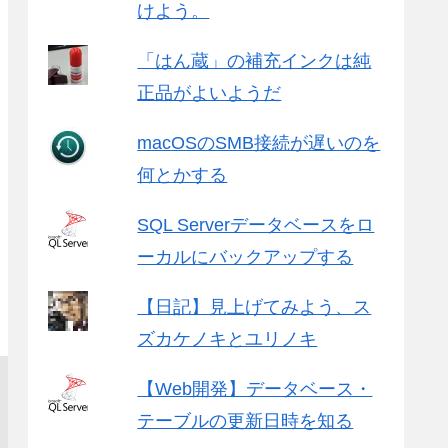
けよう。
「はん蔵」の補充インクは純
正品がよいようだ
macOSのSMB接続が遅いのを
何とかする
SQL Serverデータベースをロ
ーカルにバックアップする
【日記】見上げてみよう、ス
ズカケノキとユリノキ
【Web開発】データベース・
テーブルの更新日時を知る