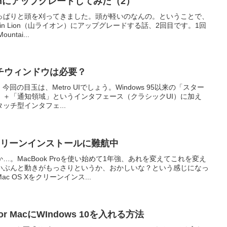
 Lionにアップグレードしてみた（2）
っぱりと頭を刈ってきました。頭が軽いのなんの。ということで、
untain Lion（山ライオン）にアップグレードする話、2回目です。1回
tai...
チウィンドウは必要？
。今回の目玉は、Metro UIでしょう。Windows 95以来の「スター
」＋「通知領域」というインタフェース（クラシックUI）に加え
ッチ型インタフェ...
Xのクリーンインストールに難航中
。MacBook Proを使い始めて1年強、あれを変えてこれを変え
いぶんと動きがもっさりというか、おかしいな？という感じになっ
 OS Xをクリーンインス...
 11 for MacにWIndows 10を入れる方法