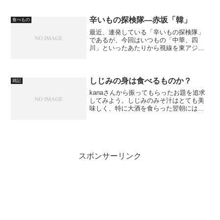
真を紹介。最初は、萬寿庵の「竹墨饅
頭」である。これは、今年に入ってから
境内で見かけるようになって...
辛いもの探検隊―赤坂「韓」
食べもの
最近、連発している「辛いもの探検隊」
であるが、今回はいつもの「中華、四
川」といったあたりから視線を東アジア
に移し、韓国料理でも責めてみようとい
うことになった。韓国といえば、キムチ
やチゲなど唐辛子を効かせた料理が多数
あるはずだ。コチュジャンも...
しじみの身は食べるものか？
雑記
kanaさんから振ってもらったお題を追求
してみよう。しじみのみそ汁はとても美
味しく、特に大酒を食らった翌朝には染
み渡るような感じがするものだが、果た
して椀に残ったしじみの身は食べるべき
なのであろうか？
スポンサーリンク