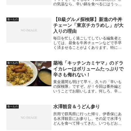
の気温なら、辛い鍋を食べるにはうって
つけだ。 399円。
【B級グルメ探検隊】新進の牛丼
食べもの
チェーン「東京チカラめし」が大
入りの理由
毎日を忙しく過ごしてしている編集者と
しては、昼食を牛丼チェーンなどで手早
く済ませることがよくあります。特に最
近は、280円とかで味噌汁付き、などと非
常に安く上がるのも助かります。近くに
あの店ができるまでは、M屋やY家などを
築地「キッチンカミヤマ」のドラ
食べもの
使っていました。そ...
イカレーはボリュームたっぷりで
辛さも侮れない！
黄金週間も明けて早々、久々の「辛いも
の探検隊」ですぞ。が！今回は番外編と
いうことでお願いします。何しろ、辛い
もの目当てではなく、結果的に辛くなっ
てしまった、ということなんですから
ね。今回もデザイニャーN氏と私からなる
水澤観音＆うどん参り
食べもの
探検隊は屋外へ出発。場所...
所用で群馬県に行った帰り、伊香保にあ
る水澤観音にお参りし、その足で水澤う
どんを食べて帰ってきた。いつもどおり
といえばいつもどおりなので、今回は写