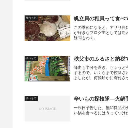
帆立貝の稚貝って食べ
食べもの
この季節になると、アサリ貝
が好きなブログ主としては迷
疑問もわく。
秩父市のふるさと納税
食べもの
師走も半分を過ぎ、ちょうど
するので、いくらまで控除さ
ましたが、何箇所かに寄付させ
辛いもの探検隊―火鍋
食べもの
一昨日予告した、無印良品の
い鍋を食べるにはうってつけだ