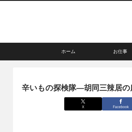
ホーム
お仕事
辛いもの探検隊―胡同三辣居の
X
Facebook