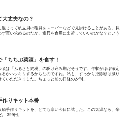
て大丈夫なの？
に混じって帆立貝の稚貝をスーパーなどで見掛けることがある。貝
わず買い求めるのだが、稚貝を食用に出荷していいのかな？という
で「ちちぶ菜漬」を食す！
今頃は「ふるさと納税」の駆け込み期だそうです。年収がほぼ確定
れるかハッキリするからなのですね。私も、すっかり控除額は減り
ていただきました。ちょっと前の日経の夕刊...
手作りキット本番
火鍋手作りキットを、とても寒い今日に試した。この気温なら、辛
。 399円。