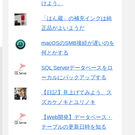
けよう。
「はん蔵」の補充インクは純
正品がよいようだ
macOSのSMB接続が遅いのを
何とかする
SQL Serverデータベースをロ
ーカルにバックアップする
【日記】見上げてみよう、ス
ズカケノキとユリノキ
【Web開発】データベース・
テーブルの更新日時を知る