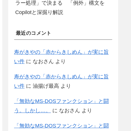
ラー処理」で決まる 「例外」構文を
Copilotと深掘り解説
最近のコメント
寿がきやの「赤からきしめん」が実に旨
い件
に
なおさん
より
寿がきやの「赤からきしめん」が実に旨
い件
に
油揚げ最高
より
「無効なMS-DOSファンクション」と闘
う。しかし…。
に
なおさん
より
「無効なMS-DOSファンクション」と闘