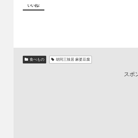
いいね:
食べもの
胡同三辣居 麻婆豆腐
スポ