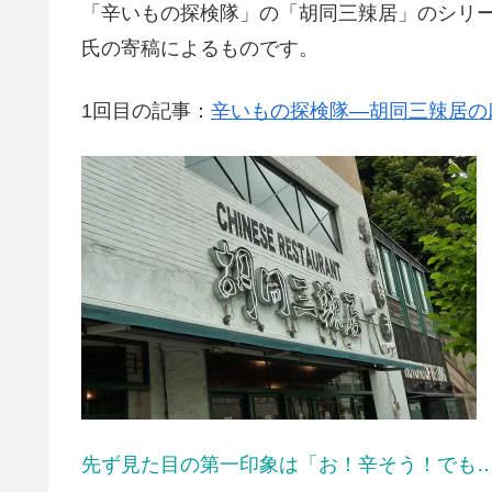
「辛いもの探検隊」の「胡同三辣居」のシリー
氏の寄稿によるものです。
1回目の記事：
辛いもの探検隊―胡同三辣居の
先ず見た目の第一印象は「お！辛そう！でも