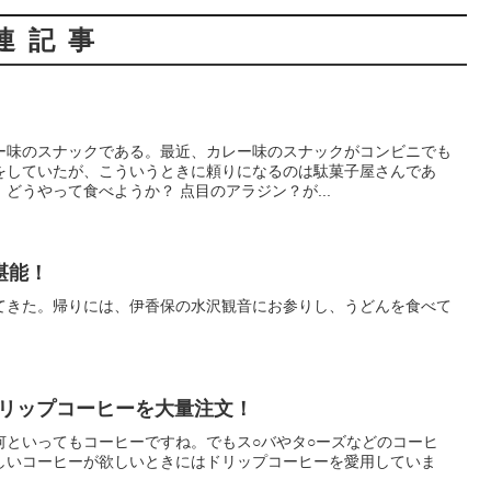
連記事
ー味のスナックである。最近、カレー味のスナックがコンビニでも
をしていたが、こういうときに頼りになるのは駄菓子屋さんであ
どうやって食べようか？ 点目のアラジン？が...
堪能！
てきた。帰りには、伊香保の水沢観音にお参りし、うどんを食べて
ドリップコーヒーを大量注文！
何といってもコーヒーですね。でもス○バやタ○ーズなどのコーヒ
しいコーヒーが欲しいときにはドリップコーヒーを愛用していま