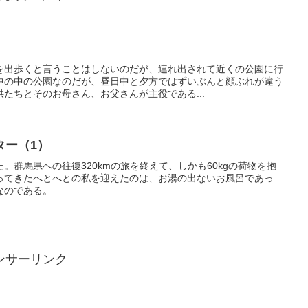
を出歩くと言うことはしないのだが、連れ出されて近くの公園に行
中の中の公園なのだが、昼日中と夕方ではずいぶんと顔ぶれが違う
たちとそのお母さん、お父さんが主役である...
ター（1）
。群馬県への往復320kmの旅を終えて、しかも60kgの荷物を抱
ってきたへとへとの私を迎えたのは、お湯の出ないお風呂であっ
なのである。
ンサーリンク