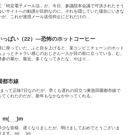
正「特定電子メール法」が、今日、参議院本会議で可決されたそう
会いサイトへの勧誘が目的なのに、それを隠していた場合にいきな
が、これが迷惑メール送信抑止にどれだけの...
いっぱい（22）―恐怖のホットコーヒー
席に座っていた。ふと目を上げると、某コンビニチェーンのホット
ちょっとチャラい感じのおじさん一人が目の前に立っている。む。
参の輩か。最近、多くなってきたな。やはり...
園都市線
始まって正味7日なのだが、早くも遅れの目立つ東急田園都市線で
ってくれたのだが、新年もなかなかやってくれる。
(_ _)m
希少な皆様、遅くなりましたが、明けましておめでとうございま
す。m(_ _)m