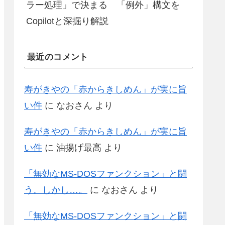
ラー処理」で決まる 「例外」構文を
Copilotと深掘り解説
最近のコメント
寿がきやの「赤からきしめん」が実に旨
い件
に
なおさん
より
寿がきやの「赤からきしめん」が実に旨
い件
に
油揚げ最高
より
「無効なMS-DOSファンクション」と闘
う。しかし…。
に
なおさん
より
「無効なMS-DOSファンクション」と闘