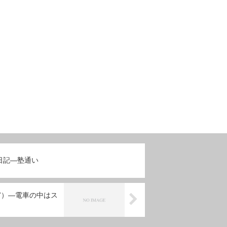
日記―塾通い
7）―電車の中はス