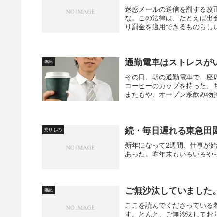
迷惑メールの送信を罰する改
な。この法律は、たとえば出
り罰金を適用できるものらしい
通勤電車はストレスが
雑記
その日、朝の通勤電車で、座
コーヒーのカップを持った、
またもや、オープン系飲み物持
続・毎日遅れる東急田
乗りもの
新年になって2週間、仕事が
あった。昨年末もいろいろや
ご無沙汰していました。m
雑記
ここを読んでくださっている
す。とんと、ご無沙汰しておりま