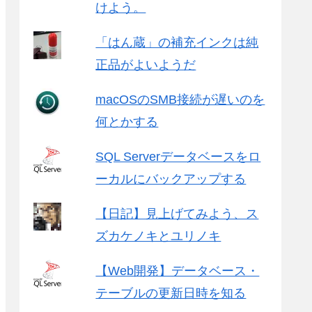
けよう。
「はん蔵」の補充インクは純
正品がよいようだ
macOSのSMB接続が遅いのを
何とかする
SQL Serverデータベースをロ
ーカルにバックアップする
【日記】見上げてみよう、ス
ズカケノキとユリノキ
【Web開発】データベース・
テーブルの更新日時を知る