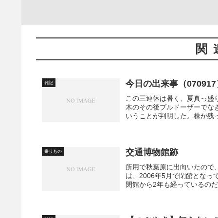
関
今日の出来事（070917
雑記
この三連休は暑く、夏真っ盛
木のその後ブルドーザーでな
いうことが判明した。株が残っ
交通博物館跡
乗りもの
所用で秋葉原に出向いたので
は、2006年5月で閉館とな
閉館から2年も経っているのだ