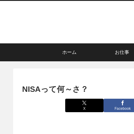
ホーム
お仕事
NISAって何～さ？
X
Facebook