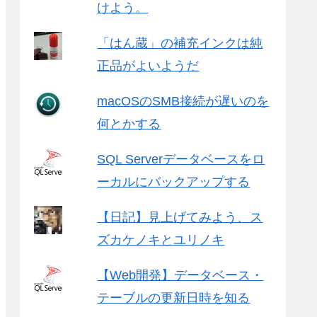
けよう。
「はん蔵」の補充インクは純
正品がよいようだ
macOSのSMB接続が遅いのを
何とかする
SQL Serverデータベースをロ
ーカルにバックアップする
【日記】見上げてみよう、ス
ズカケノキとユリノキ
【Web開発】データベース・
テーブルの更新日時を知る