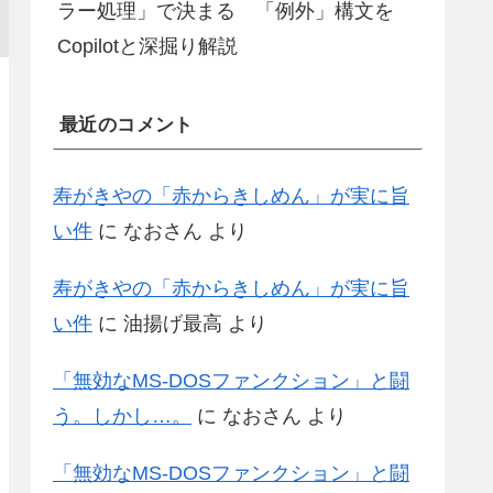
ラー処理」で決まる 「例外」構文を
Copilotと深掘り解説
最近のコメント
寿がきやの「赤からきしめん」が実に旨
い件
に
なおさん
より
寿がきやの「赤からきしめん」が実に旨
い件
に
油揚げ最高
より
「無効なMS-DOSファンクション」と闘
う。しかし…。
に
なおさん
より
「無効なMS-DOSファンクション」と闘