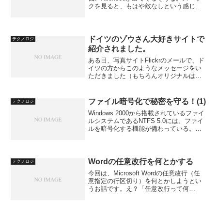
クを見ると、もはや敵なしという感じだ
ね。それもそのはず、パソコン並みなん
だからね。しかし、ゲーム機としては面
白くなくなるんだろうね。
ドイツのゾウさん大好きサイトで
テクノロジ
紹介されました。
ある日、写真サイトFlickrのメールで、ド
イツの方からこのようなメッセージをい
ただきました（もちろんオリジナルは英
文です）。金澤動物園の素晴らしい象の
写真を拝見しました。私のサイト（非商
用です）で写真を紹介させてください。
ファイル暗号化で秘密を守る！(1)
テクノロジ
私は偉大な象好き...
Windows 2000から搭載されているファイ
ルシステムであるNTFS 5.0には、ファイ
ルを暗号化する機能が備わっている。も
ちろん、これはWindows XP（ただし
Professionalのみ）にも搭載されている。
この機能を利用すれば...
Wordの任意改行を何とかする
テクノロジ
今回は、Microsoft Wordの任意改行（任
意指定の行区切り）を何とかしようとい
うお話です。え？「任意改行って何
か？」こういうのです。 クリックすると
拡大します。