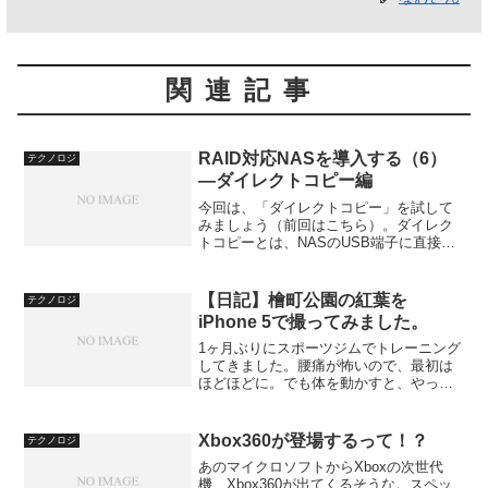
関連記事
RAID対応NASを導入する（6）
テクノロジ
―ダイレクトコピー編
今回は、「ダイレクトコピー」を試して
みましょう（前回はこちら）。ダイレク
トコピーとは、NASのUSB端子に直接ハ
ードディスクをつないで、ファイルをコ
ピーするというものです。ネットワーク
経由でコピーするより、はるかに高速に
【日記】檜町公園の紅葉を
テクノロジ
コピーができますから...
iPhone 5で撮ってみました。
1ヶ月ぶりにスポーツジムでトレーニング
してきました。腰痛が怖いので、最初は
ほどほどに。でも体を動かすと、やっぱ
り爽快ですね。iPhone 5のカメラ機能で
撮ってみたシリーズが思いもよらず続い
ています。今日は、檜町公園（東京都港
Xbox360が登場するって！？
テクノロジ
区）で撮った紅...
あのマイクロソフトからXboxの次世代
機、Xbox360が出てくるそうな。スペッ