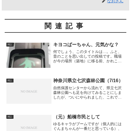
なおさん
関連記事
キヨコばーちゃん、元気かな？
雑記
何でしょう、このタイトルは…。ふと、
昔のことを思い出しての投稿です。職場
が今の場所（築地）に移る前、かれこれ2
年くらい前ですか。私は、勤務地のあるT
字の交差点で信号待ちをしていました。
あ、横断者の方ですからね。ぼーっと、
歩行者用信号が青に変...
神奈川県立七沢森林公園（7/16）
雑記
自然保護センターから流れて、県立七沢
森林公園へも足を向けてみることにしま
したが、ついにやられました、これで
す。
（元）船橋市民として
雑記
ゆるキャラがブームですが（個人的には
ぐんまちゃんが一番だと思っている）、