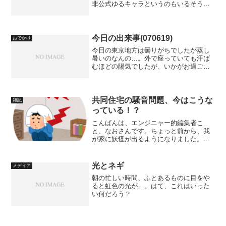
非公式ゆるキャラというのもいるそうで
すね。ということで、ふと目にしたのが
こいつ（とか呼んだら失礼か）、ふなっ
しー。画像は、NTTタウンページ協賛の
「ゆるキャラグランプリ...
今日の出来事(070619)
おでかけ
今日の東京地方は曇りがちでしたが蒸し
暑いのなんの…。外で座っていても汗ば
むほどの陽気でしたが、いかがお過ごし
でしたでしょうか。最近、勤務先近くの
住宅街から、古い家が姿を消して無味無
臭なアパートやらマンションやらに変わ
っていくのが寂しいと言い...
共同住宅の騒音問題、今はこうな
雑記
っている！？
こんばんは、エンジニャー的編集者こ
と、なおさんです。ちょっと前から、我
が家に妖怪が出るようになりました。夜
中に人がドスドス歩き回る音、早朝に固
いものをガタガタ動かすような音、動物
がキャンキャン鳴くような声がするので
光とネギ
メディア
す。これはきっと、妖怪「座...
朝の忙しい時間、ふとあるものに目をや
ると虹色の光が…。はて、これはいった
い何だろう？