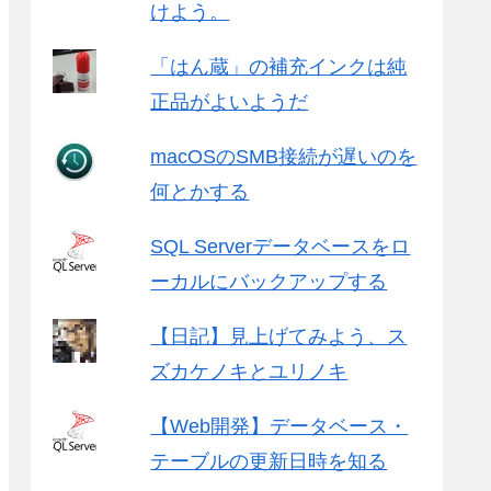
けよう。
「はん蔵」の補充インクは純
正品がよいようだ
macOSのSMB接続が遅いのを
何とかする
SQL Serverデータベースをロ
ーカルにバックアップする
【日記】見上げてみよう、ス
ズカケノキとユリノキ
【Web開発】データベース・
テーブルの更新日時を知る