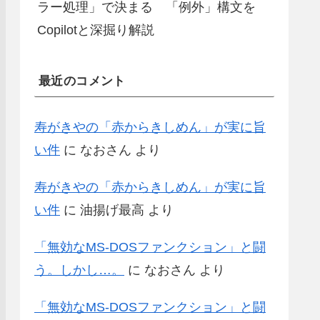
ラー処理」で決まる 「例外」構文を
Copilotと深掘り解説
最近のコメント
寿がきやの「赤からきしめん」が実に旨
い件
に
なおさん
より
寿がきやの「赤からきしめん」が実に旨
い件
に
油揚げ最高
より
「無効なMS-DOSファンクション」と闘
う。しかし…。
に
なおさん
より
「無効なMS-DOSファンクション」と闘