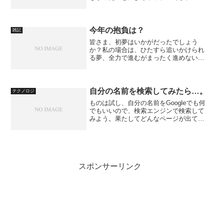
のところワンコイン以下ランチが続いて
いたので、今日は（夜にトレーニングも
する予定だし）豪勢にカツ丼でも食べよ
うかな♪と、よ～しパパ豚...
今年の抱負は？
雑記
皆さま、初夢はいかがだったでしょう
か？私の場合は、ひたすら追いかけられ
る夢、全力で進むがまったく進めない
夢、同じことを堂々めぐりで繰り返す
夢、というようにろくでもない夢ばかり
を繰り返す人生でございます。さて、新
年ともなれば、今年の抱負を語る...
自分の名前を検索してみたら…。
テクノロジ
ものは試し、自分の名前をGoogleでも何
でもいいので、検索エンジンで検索して
みよう。果たしてどんなページが出てく
るか…。ちなみに私の場合、4,220件と出
た。いくら何でも多いんじゃないかい？
と思いつつよく調べれば、「本当に」自
分のデータだ...
スポンサーリンク