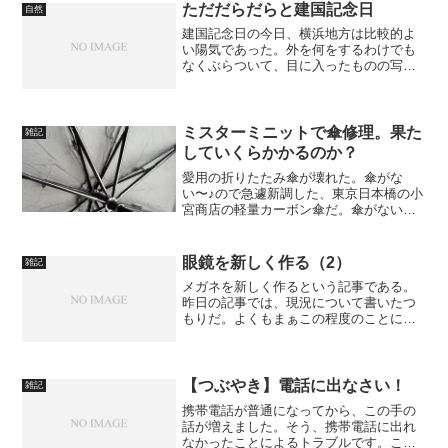
ただだらだらと建国記念日
自然
建国記念日の今日、横浜地方は比較的よ
い陽気であった。外を何をするわけでも
なくぶらついて、目に入ったものの写真
を撮るだけという伸びきった日も、たま
にはいいものだ。 刷毛で払ったような
雲。
ミスターミニットで傘修理。果た
雑記
していくらかかるのか？
愛用の折りたたみ傘が壊れた。傘がな
い〜♪ので急遽新調した、東京日本橋の小
宮商店の軽量カーボン傘だ。傘がない〜♪
ので傘を新調。壊れたと言っても使えな
いわけじゃない。生地を骨に留めている
糸が何箇所もほつれて、生地が骨から浮
眼鏡を新しく作る（2）
雑記
いた感じになってしまっ...
メガネを新しく作るという記事である。
昨日の記事では、現況について書いたつ
もりだ。よくもまぁこの程度のことにあ
れだけ書けるなと我ながら感心するが、
今回が本番なのである。何だか楽しみに
していてくれる人もいるようなので、二
夜連続投稿である。
【つぶやき】電話に出なさい！
雑記
携帯電話が普通になってから、この手の
話が増えました。そう、携帯電話に出れ
なかったことによるトラブルです。ここ