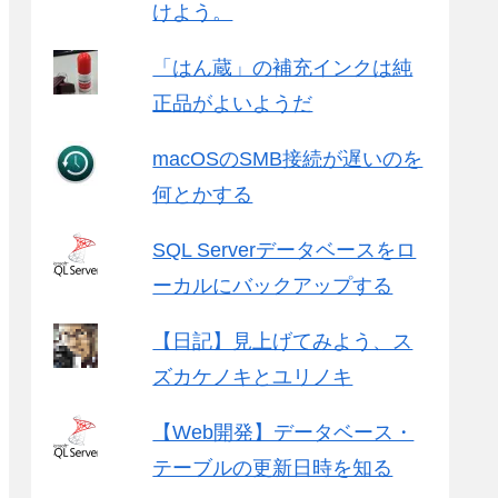
けよう。
「はん蔵」の補充インクは純
正品がよいようだ
macOSのSMB接続が遅いのを
何とかする
SQL Serverデータベースをロ
fa252cb-3bfa-42c5-b9e8-68b6405c2751}.hds

ーカルにバックアップする
5fbaabe3-6958-40ff-92a7-860e329aab41}.hds
【日記】見上げてみよう、ス
ズカケノキとユリノキ
【Web開発】データベース・
テーブルの更新日時を知る