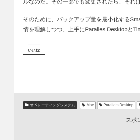
ルなのだ。その一部でも変更されたら、それ
そのために、バックアップ量を最小化するSma
情を理解しつつ、上手にParalles DesktopとT
いいね:
オペレーティングシステム
Mac
Parallels Desktop
スポ