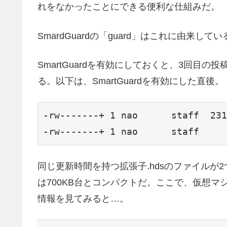
れをなかったことにできる便利な仕組みだ。
SmardGuardの「guard」はこれに由来して
SmartGuardを有効にしておくと、3回目
る。以下は、SmartGuardを有効にした
-rw-------+ 1 nao      staff  231
-rw-------+ 1 nao      staff     
同じ更新時間を持つ拡張子.hdsのファイル
は700KB台とコンパクトだ。ここで、仮想
情報を見てみると…。