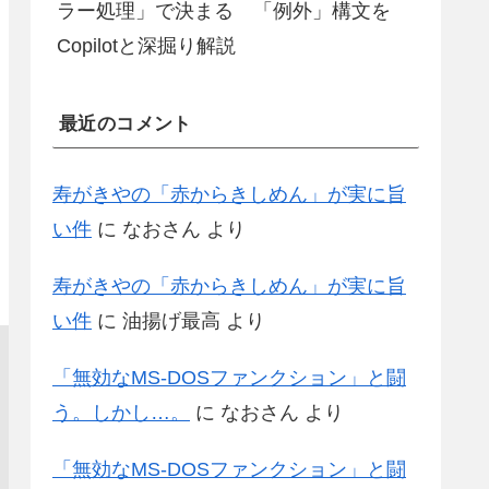
ラー処理」で決まる 「例外」構文を
Copilotと深掘り解説
最近のコメント
寿がきやの「赤からきしめん」が実に旨
い件
に
なおさん
より
寿がきやの「赤からきしめん」が実に旨
い件
に
油揚げ最高
より
「無効なMS-DOSファンクション」と闘
う。しかし…。
に
なおさん
より
「無効なMS-DOSファンクション」と闘