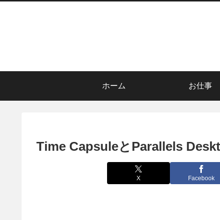
ホーム
お仕事
Time CapsuleとParallels
X
Facebook