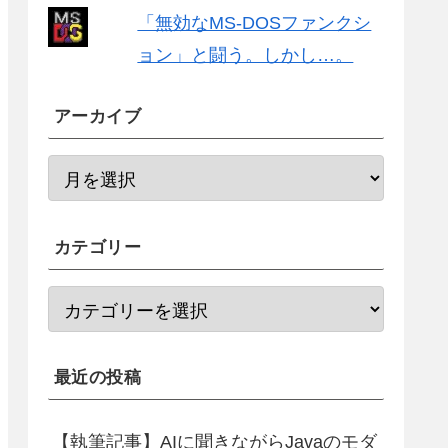
fa252cb-3bfa-42c5-b9e8-68b6405c2751}.hds

「無効なMS-DOSファンクシ
5fbaabe3-6958-40ff-92a7-860e329aab41}.hds
ョン」と闘う。しかし…。
アーカイブ
カテゴリー
2fa252cb-3bfa-42c5-b9e8-68b6405c2751}.hds
最近の投稿
5fbaabe3-6958-40ff-92a7-860e329aab41}.hds
{73924984-2bce-4e05-8f23-c96ad043e9d1}.hd
【執筆記事】AIに聞きながらJavaのモダ