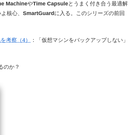
me Machine
や
Time Capsule
とうまく付き合う最適解
いよ核心、
SmartGuard
に入る。このシリーズの前回
な関係を考察（4）
：「仮想マシンをバックアップしない」
きるのか？