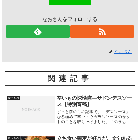
なおさんをフォローする
なおさん
関連記事
辛いもの探検隊―サドンデスソー
食べもの
ス【特別寄稿】
ずっと前のこの記事で、「デスソース」
なる極めて辛いトウガラシソースのセッ
トのことを取り上げました。このうち私
は、「ハラペーニョソース」と「オリジ
ナルソース」という2本のソースを試した
だけで、「アフターデスソース」と「サ
立ち食い蕎麦が好きだ、文句ある
食べもの