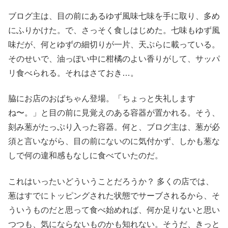
ブログ主は、目の前にあるゆず風味七味を手に取り、多め
にふりかけた。で、さっそく食しはじめた。七味もゆず風
味だが、何とゆずの細切りが一片、天ぷらに載っている。
そのせいで、油っぽい中に柑橘のよい香りがして、サッパ
リ食べられる。それはさておき…。
脇にお店のおばちゃん登場。「ちょっと失礼します
ね〜。」と目の前に見覚えのある容器が置かれる。そう、
刻み葱がたっぷり入った容器。何と、ブログ主は、葱が必
須と言いながら、目の前にないのに気付かず、しかも葱な
しで何の違和感もなしに食べていたのだ。
これはいったいどういうことだろうか？ 多くの店では、
葱はすでにトッピングされた状態でサーブされるから、そ
ういうものだと思って食べ始めれば、何か足りないと思い
つつも、気にならないものかも知れない。そうだ、きっと