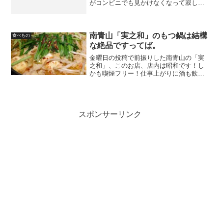
がコンビニでも見かけなくなって寂しい
思いをしていたが、こういうときに頼り
になるのは駄菓子屋さんである。ゲット
したカレーあられ、どうやって食べよう
か？ 点目のアラジン？が...
南青山「実之和」のもつ鍋は結構
食べもの
な絶品ですってば。
金曜日の投稿で前振りした南青山の「実
之和」、このお店、店内は昭和です！し
かも喫煙フリー！仕事上がりに酒も飲み
たい、タバコも吸いたい、メシも食いた
い、という場合にうってつけのお店です
な。かれー麺 実之和 青山店 （かれーめ
ん みのわ） - 青...
スポンサーリンク