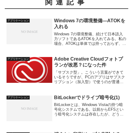
関連記事
Windows 7の環境整備―ATOKを
アプリケーション
入れる
Windows 7の環境整備、続けて日本語入
力ソフトであるATOKを入れてみる。私の
場合、ATOKは単体では持っておらず、
JUST Suiteというセットで持っているの
で、それを入れることになる。さて果た
して、JUST Suite 2009...
Adobe Creative Cloudフォトプ
アプリケーション
ランが改悪？になった件
「サブスク型」。こういう言葉ができて
いるそうですが、PCのアプリはサブスク
リプション（加入型）で使うのが普通に
なってきたようです。ということで、私
もサブスクリプションを多方面で愛用し
ている一人ですが、このたびAdobeの
BitLockerでドライブ暗号化(1)
アプリケーション
Creative C...
BitLockerとは、Windows Vistaの持つ暗
号化システムである。以前からEFSとい
う暗号化システムは存在したが、どうも
使い勝手が悪かった。BitLockerはドライ
ブ丸ごと暗号化できる、透過的に使用で
きる、というのが特色である...