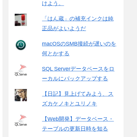
けよう。
「はん蔵」の補充インクは純
正品がよいようだ
macOSのSMB接続が遅いのを
何とかする
SQL Serverデータベースをロ
ーカルにバックアップする
【日記】見上げてみよう、ス
ズカケノキとユリノキ
【Web開発】データベース・
テーブルの更新日時を知る