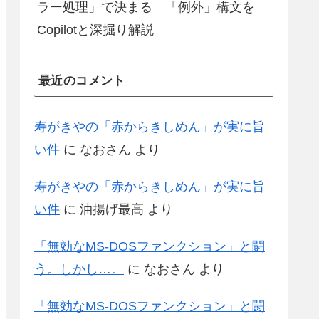
ラー処理」で決まる 「例外」構文を
Copilotと深掘り解説
最近のコメント
寿がきやの「赤からきしめん」が実に旨
い件
に
なおさん
より
寿がきやの「赤からきしめん」が実に旨
い件
に
油揚げ最高
より
「無効なMS-DOSファンクション」と闘
う。しかし…。
に
なおさん
より
「無効なMS-DOSファンクション」と闘