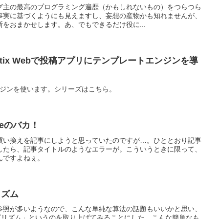
グ主の最高のプログラミング遍歴（かもしれないもの）をつらつら
事実に基づくようにも見えますし、妄想の産物かも知れませんが、
をおまかせします。あ、でもできるだけ役に...
ctix Webで投稿アプリにテンプレートエンジンを導
トエンジンを使います。シリーズはこちら。
argeのバカ！
買い換えを記事にしようと思っていたのですが…。ひととおり記事
したら、記事タイトルのようなエラーが。こういうときに限って、
んですよねぇ。
リズム
参照が多いようなので、こんな単純な算法の話題もいいかと思い、
ルゴリズム」というのを取り上げてみることにした。こんな簡単なも