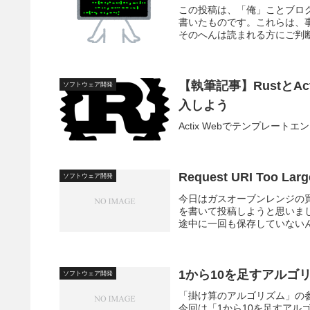
この投稿は、「俺」ことブロ
書いたものです。これらは、
そのへんは読まれる方にご判断
【執筆記事】RustとA
ソフトウェア開発
入しよう
Actix Webでテンプレー
Request URI Too L
ソフトウェア開発
今日はガスオーブンレンジの
を書いて投稿しようと思いま
途中に一回も保存していない
1から10を足すアルゴ
ソフトウェア開発
「掛け算のアルゴリズム」の
今回は「1から10を足すア