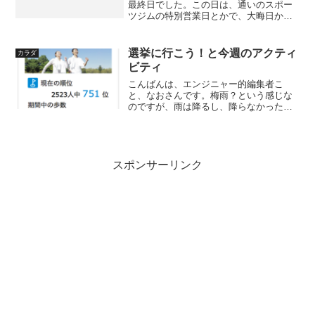
最終日でした。この日は、通いのスポー
ツジムの特別営業日とかで、大晦日から
正月にかけて鈍っていた体を醒ますべ
く、行って参りました。何でも、この日
は海運せんべいが配布されるとか。い
選挙に行こう！と今週のアクティ
カラダ
え、別にせんべいが目当てだっ...
ビティ
こんばんは、エンジニャー的編集者こ
と、なおさんです。梅雨？という感じな
のですが、雨は降るし、降らなかったし
で。水瓶も心配ですが、まずは役目どお
りに山野を潤してほしいものですとね。
いうことで、恒例のスポーツジムでのト
レーニング成果と、一週間の...
スポンサーリンク