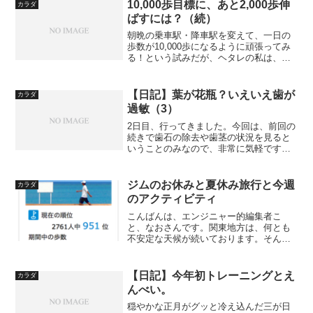
ねぇ。
10,000歩目標に、あと2,000歩伸
カラダ
ばすには？（続）
朝晩の乗車駅・降車駅を変えて、一日の
歩数が10,000歩になるように頑張ってみ
る！という試みだが、ヘタレの私は、ま
ずは朝だけ実践して様子を見てみること
にした。結果！300歩足りない…。orz
【日記】葉が花瓶？いえいえ歯が
カラダ
過敏（3）
2日目、行ってきました。今回は、前回の
続きで歯石の除去や歯茎の状況を見ると
いうことのみなので、非常に気軽です。
しみる原因も、虫歯じゃなくて、知覚過
敏だというのもわかっていますしね。た
だ、時間が遅めでしたので昼食は早めに
ジムのお休みと夏休み旅行と今週
カラダ
採り、しっかり歯も磨い...
のアクティビティ
こんばんは、エンジニャー的編集者こ
と、なおさんです。関東地方は、何とも
不安定な天候が続いております。そんな
中、東京や横浜を抜け出して、やや南国
の伊豆にささやかな旅行に行ってきまし
たぞ。いうことで、恒例のスポーツジム
【日記】今年初トレーニングとえ
カラダ
でのトレーニング成果と、一...
んべい。
穏やかな正月がグッと冷え込んだ三が日