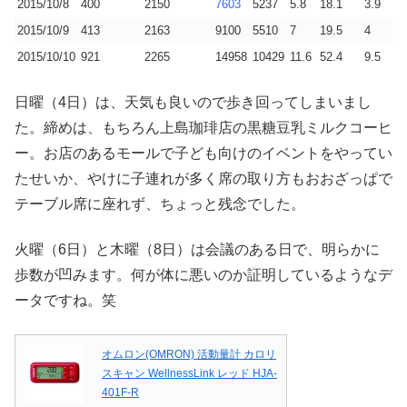
2015/10/8
400
2150
7603
5237
5.8
18.1
3.9
2015/10/9
413
2163
9100
5510
7
19.5
4
2015/10/10
921
2265
14958
10429
11.6
52.4
9.5
日曜（4日）は、天気も良いので歩き回ってしまいまし
た。締めは、もちろん上島珈琲店の黒糖豆乳ミルクコーヒ
ー。お店のあるモールで子ども向けのイベントをやってい
たせいか、やけに子連れが多く席の取り方もおおざっぱで
テーブル席に座れず、ちょっと残念でした。
火曜（6日）と木曜（8日）は会議のある日で、明らかに
歩数が凹みます。何が体に悪いのか証明しているようなデ
ータですね。笑
オムロン(OMRON) 活動量計 カロリ
スキャン WellnessLink レッド HJA-
401F-R