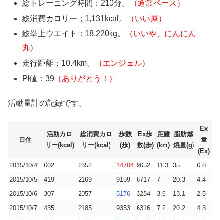
総トレーニング時間：210分。
（通常ペース
）
総消費カロリー；1,131kcal。
（いい犀
）
総挙上ウエイト：18,220kg。
（いいや、にんにん
丸
）
走行距離；10.4km。
（エンジェル
）
PI値：39
（ありがとう！）
活動量計の記録です。
Ex
活動カロ
総消費カロ
歩数
Ex歩
距離
脂肪燃
日付
量
リー(kcal)
リー(kcal)
(歩)
数(歩)
(km)
焼量(g)
(Ex)
2015/10/4
602
2352
14704
9652
11.3
35
6.8
2015/10/5
419
2169
9159
6717
7
20.3
4.4
2015/10/6
307
2057
5176
3284
3.9
13.1
2.5
2015/10/7
435
2185
9353
6316
7.2
20.2
4.3