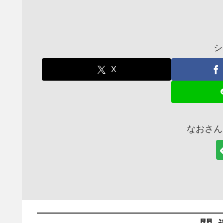
シ
X
なおさん