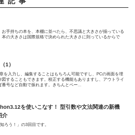
連記事
。お手持ちの本を、本棚に並べたら、不思議と大きさが揃っている
、本の大きさは国際規格で決められた大きさに則っているからで
（1）
文章を入力し、編集することはもちろん可能ですし、PCの画面を埋
作図することもできます。校正する機能もありますし、アウトライ
番号など自動で振れます。きちんとペー...
hon3.12を使いこなす！ 型引数や文法関連の新機
紹介
機能を知ろう！」の3回目です。