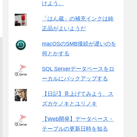
けよう。
「はん蔵」の補充インクは純
正品がよいようだ
macOSのSMB接続が遅いのを
何とかする
SQL Serverデータベースをロ
ーカルにバックアップする
【日記】見上げてみよう、ス
ズカケノキとユリノキ
【Web開発】データベース・
テーブルの更新日時を知る