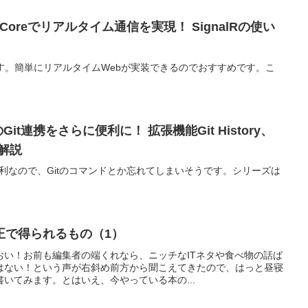
 Coreでリアルタイム通信を実現！ SignalRの使い
nalR編です。簡単にリアルタイムWebが実装できるのでおすすめです。こ
Git連携をさらに便利に！ 拡張機能Git History、
を解説
b連携は便利なので、Gitのコマンドとか忘れてしまいそうです。シリーズは
正で得られるもの（1）
おい！お前も編集者の端くれなら、ニッチなITネタや食べ物の話ば
はない！という声が右斜め前方から聞こえてきたので、はっと昼寝
いてみます。とはいえ、今やっている本の...