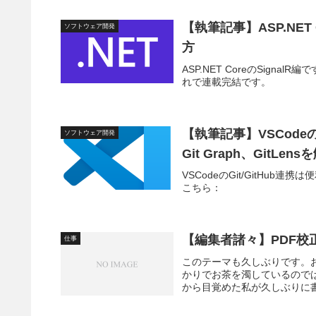
【執筆記事】ASP.NET
ソフトウェア開発
方
ASP.NET CoreのSig
れで連載完結です。
【執筆記事】VSCodeの
ソフトウェア開発
Git Graph、GitLens
VSCodeのGit/GitHu
こちら：
【編集者諸々】PDF校
仕事
このテーマも久しぶりです。
かりでお茶を濁しているので
から目覚めた私が久しぶりに書