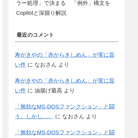
ラー処理」で決まる 「例外」構文を
Copilotと深掘り解説
最近のコメント
寿がきやの「赤からきしめん」が実に旨
い件
に
なおさん
より
寿がきやの「赤からきしめん」が実に旨
い件
に
油揚げ最高
より
「無効なMS-DOSファンクション」と闘
う。しかし…。
に
なおさん
より
「無効なMS-DOSファンクション」と闘