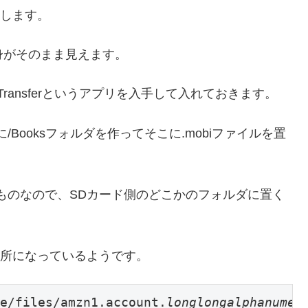
接続します。
中身がそのまま見えます。
le Transferというアプリを入手して入れておきます。
Booksフォルダを作ってそこに.mobiファイルを置
ものなので、SDカード側のどこかのフォルダに置く
き場所になっているようです。
e/files/amzn1.account.
longlongalphanumer