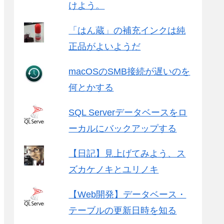
けよう。
「はん蔵」の補充インクは純
正品がよいようだ
macOSのSMB接続が遅いのを
何とかする
SQL Serverデータベースをロ
ーカルにバックアップする
【日記】見上げてみよう、ス
ズカケノキとユリノキ
【Web開発】データベース・
テーブルの更新日時を知る