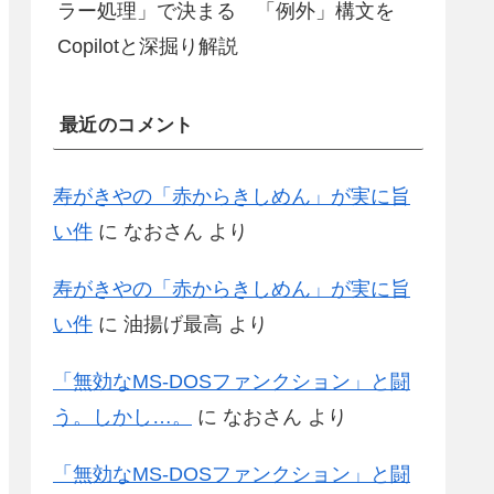
ラー処理」で決まる 「例外」構文を
Copilotと深掘り解説
最近のコメント
寿がきやの「赤からきしめん」が実に旨
い件
に
なおさん
より
寿がきやの「赤からきしめん」が実に旨
い件
に
油揚げ最高
より
「無効なMS-DOSファンクション」と闘
う。しかし…。
に
なおさん
より
「無効なMS-DOSファンクション」と闘