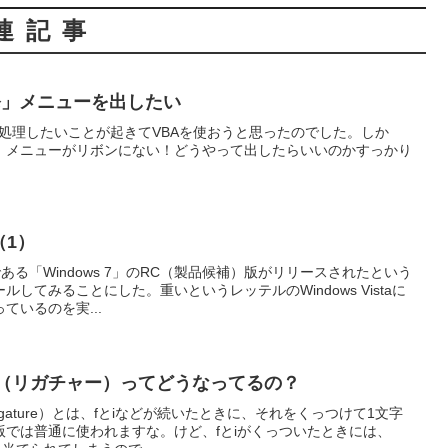
連記事
開発」メニューを出したい
自動処理したいことが起きてVBAを使おうと思ったのでした。しか
」メニューがリボンにない！どうやって出したらいいのかすっかり
（1）
である「Windows 7」のRC（製品候補）版がリリースされたという
してみることにした。重いというレッテルのWindows Vistaに
ているのを実...
字（リガチャー）ってどうなってるの？
igature）とは、fとiなどが続いたときに、それをくっつけて1文字
では普通に使われますな。けど、fとiがくっついたときには、