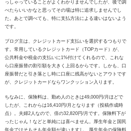
っしゃっていることがよくわかりませんでしたが、後で調
べたらいいかなと思ってその場は特に追求しませんでし
た。あとで調べても、特に支払方法による違いはないよう
です。
ブログ主は、クレジットカード支払いを選択するつもりで
す。常用しているクレジットカード（TOPカード）が、
公共料金や税金の支払いに1%付けてくれるので、これな
ら口座振替の割引額を大きく上回るからです。しかも、口
座振替だと引き落とし時に口座に残高がないとアウトです
が、クレジットカードならワンクッション入ります。
ちなみに、保険料は、勤め人のときは49,000円/月ほどで
したが、これからは16,410円/月となります（投稿作成時
点）。夫婦2人なので、倍の32,820円/月です。保険料下が
ったじゃん！などと単純には喜べません。厚生年金と国民
年金ではそもそも年金額が違いますし、厚生年金の保険料