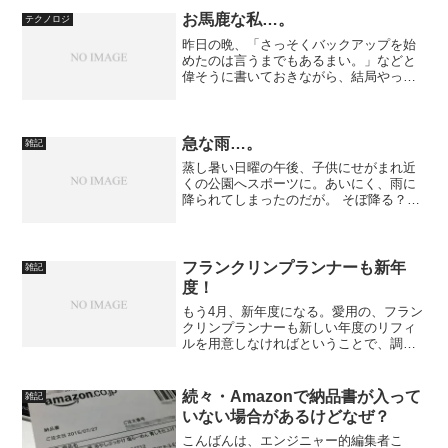
お馬鹿な私…。
テクノロジ
昨日の晩、「さっそくバックアップを始
めたのは言うまでもあるまい。」などと
偉そうに書いておきながら、結局やって
ないじゃんよ。だって眠かったんだし
さ、動いていたからいいじゃん！明日、
ゆっくりやるよ！で、その朝がやってき
たわけだが…。
急な雨…。
雑記
蒸し暑い日曜の午後、子供にせがまれ近
くの公園へスポーツに。あいにく、雨に
降られてしまったのだが。 そぼ降る？
雨。実は土砂降り。
フランクリンプランナーも新年
雑記
度！
もう4月、新年度になる。愛用の、フラン
クリンプランナーも新しい年度のリフィ
ルを用意しなければということで、調達
してきた。今まで使っていたのは、
「「ORIGINAL」というスタンダードな
もの。今年はどうするかということでし
続々・Amazonで納品書が入って
雑記
ばらく考えていたが、...
いない場合があるけどなぜ？
こんばんは、エンジニャー的編集者こ