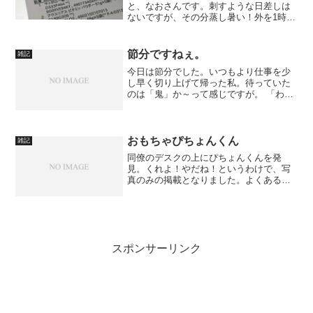
と、なおさんです。刺すような日差しは
ないですが、その分蒸し暑い！外を1時間
も歩けば、汗だくです。っていうか、熱
中症、大丈夫？ということで、以前にち
ょっとやったAmazon納品書シリーズです
節分ですねぇ。
雑記
（略すな）。納品書...
今日は節分でした。いつもより仕事を少
し早く切り上げて帰った私。待っていた
のは「鬼」か～って感じですが。 「わす
れんぼおに」だそうです。
おもちゃぴちょんくん
雑記
同僚のデスクの上にぴちょんくんを発
見。くれよ！やだね！というわけで、写
真のみの掲載となりました。よくある、
水中の輪投げに近いものです。 Photo by
SH901iS
スポンサーリンク