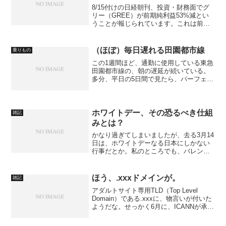
8/15付けの日経朝刊、投資・財務面でグ
リー（GREE）が前期純利益53%減とい
うことが報じられています。これは前期
比ですが、ゲームのトレンドがさらに大
きく変わっていることを意味しています
ね。
（ほぼ）毎日遅れる田園都市線
乗りもの
この1週間ほど、通勤に使用している東急
田園都市線の、朝の遅延が続いている。
多分、平日の5日間で見たら、パーフェク
トではないだろうか。季節柄、または時
間帯的に、多少の遅れは仕方ないと思う
のだが、原因があるなら話は別だ。毎
日、毎日、謝っていれば...
ホワイトデー、その恐るべき仕組
雑記
みとは？
かなり過ぎてしまいましたが、去る3月14
日は、ホワイトデーなる日本にしかない
行事だとか。私のところでも、バレンタ
インデーにいただいた以上、何かお返し
をしなきゃムードが蔓延しております。
14日は平日でしたので、16日か17日で、
ほう、.xxxドメインが。
雑記
という方も多か...
アダルトサイト専用TLD（Top Level
Domain）である.xxxに、物言いが付いた
ようだな。せっかく6月に、ICANNが承認
して、ようやくといったところだったの
にな。わかりやすくなっていいんじゃな