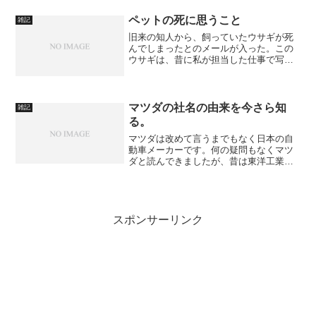
いの？とか簡単に考えていたが、そん...
ペットの死に思うこと
雑記
旧来の知人から、飼っていたウサギが死
んでしまったとのメールが入った。この
ウサギは、昔に私が担当した仕事で写真
を使うなどお世話に（？）になっていた
もので、まんざら知らない仲ではなかっ
た。知人もそれを覚えていて、連絡をく
れたのだという。死因は癌...
マツダの社名の由来を今さら知
雑記
る。
マツダは改めて言うまでもなく日本の自
動車メーカーです。何の疑問もなくマツ
ダと読んできましたが、昔は東洋工業と
いったはず。ついでですが、プロ野球球
団の広島カープも、昔は広島東洋カープ
と言いました。これは、マツダが広島東
洋カープのオーナーだった...
スポンサーリンク