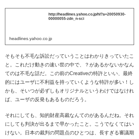
http://headlines.yahoo.co.jp/hl?a=20050930-
00000055-zdn_n-sci
headlines.yahoo.co.jp
そもそも不毛な訴訟だっていうことはわかりきっていたこ
と。これだけ動きの速い世の中で、？があるかないかなん
てのは不毛な話だ。この前のCreativeの特許といい、最終
的にはユーザに不利益を持っていくような特許が多い！し
かも、そいつが必ずしもオリジナルというわけではなけれ
ば、ユーザの反発もあるものだろう。
それにしても、知的財産高裁なんてのがあるんだね。それ
にしても判決が出るまで早かったこと。こうでなくてはい
けない。日本の裁判の問題点のひとつは、長すぎる審議期