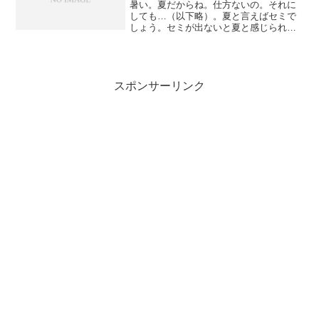
暑い。夏だからね。仕方ないの。それに
しても…（以下略）。夏と言えばセミで
しょう。セミが出ないと夏と感じられな
いブログ主。最近、近隣の開発が進んで
どんどん木々が失われていく中、今年は
どうなの？と心配だった。しかしけなげ
な彼らは、やっぱり出てき...
スポンサーリンク