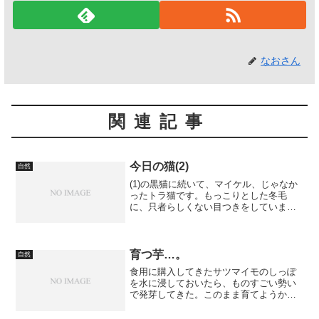
なおさん
関連記事
今日の猫(2)
自然
(1)の黒猫に続いて、マイケル、じゃなか
ったトラ猫です。もっこりとした冬毛
に、只者らしくない目つきをしています
なぁ。呼べば振り返るあたり、人慣れし
ているというか…。
育つ芋…。
自然
食用に購入してきたサツマイモのしっぽ
を水に浸しておいたら、ものすごい勢い
で発芽してきた。このまま育てようか思
案しているところである。