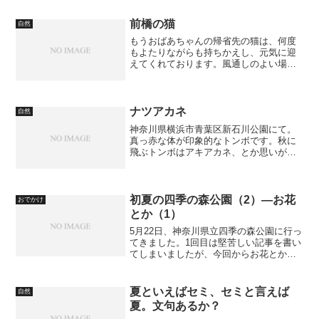
前橋の猫
自然
もうおばあちゃんの帰省先の猫は、何度
もよたりながらも持ちかえし、元気に迎
えてくれております。風通しのよい場所
で、ぐっすり眠っております。 ずっと、
行くときには迎えてくれたらいいなぁ、
と思うのです。
ナツアカネ
自然
神奈川県横浜市青葉区新石川公園にて。
真っ赤な体が印象的なトンボです。秋に
飛ぶトンボはアキアカネ、とか思いがち
なんですけど、アキアカネはもっと赤み
が薄く、尾に縞模様があるそうです。赤
とんぼ、なんてひとからげにしては失礼
というものですね。
初夏の四季の森公園（2）―お花
おでかけ
とか（1）
5月22日、神奈川県立四季の森公園に行っ
てきました。1回目は堅苦しい記事を書い
てしまいましたが、今回からお花とか、
紹介していきます。「四季の森公園」の
紹介は、こちら。「ふるさとの森」に入
っていきました。長い階段を下りると、
夏といえばセミ、セミと言えば
自然
ひときわ大きな木が...
夏。文句あるか？