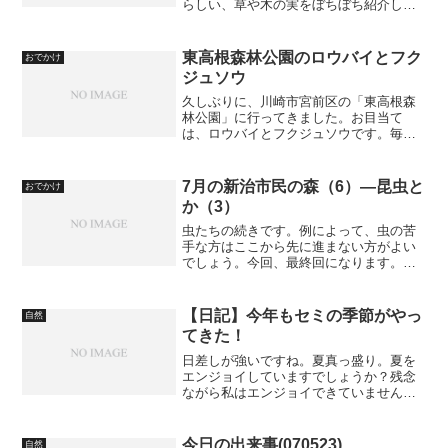
らしい、草や木の実をぼちぼち紹介して
いきます。人出がすごかったといえば、
田んぼのあたりで走り回っている小学生
（中学生？）の集団、奇声を張り上げゴ
東高根森林公園のロウバイとフク
おでかけ
ミを集めて走り回り、...
ジュソウ
久しぶりに、川崎市宮前区の「東高根森
林公園」に行ってきました。お目当て
は、ロウバイとフクジュソウです。毎
年、今頃になるとこれらの花を楽しめま
すが、今年はどうでしょうか？「新館」
での紹介：神奈川県立東高根森林公園 -
7月の新治市民の森（6）―昆虫と
おでかけ
ザ・公園 - なおさん亭...
か（3）
虫たちの続きです。例によって、虫の苦
手な方はここから先に進まない方がよい
でしょう。今回、最終回になります。こ
れまでの記事はこちら：7月の新治市民の
森（1）―その前に 7月の新治市民の森
（2）―お花とか（1） 7月の新治市民の
【日記】今年もセミの季節がやっ
自然
森（3）―お花と...
てきた！
日差しが強いですね。夏真っ盛り。夏を
エンジョイしていますでしょうか？残念
ながら私はエンジョイできていません。
笑ところで表題。今年もセミの季節がや
って参りました。夏になるとアクセスが
伸びますのが、セミの羽化の観察記録の
今日の出来事(070523)
自然