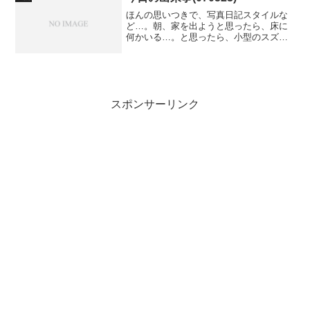
記事です。セミの羽化の観...
ほんの思いつきで、写真日記スタイルな
ど…。朝、家を出ようと思ったら、床に
何かいる…。と思ったら、小型のスズメ
ガの一種ですね、こら。 なんて蛾でしょ
うね。
スポンサーリンク