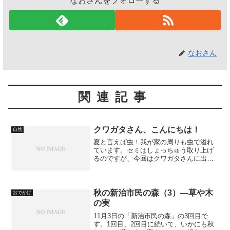
なおさんをフォローする
なおさん
関連記事
クワガタさん、こんにちは！
自然
夏と言えば虫！我が家の周りも虫で溢れ
ています。セミはしょっちゅう取り上げ
るのですが、今回はクワガタさんに出会
いました。そういえば、10年ほど前に1回
会ったきりなので、すごい久しぶりで
す。家のエントランスの前に落ちていた
ので、下手すると踏まれ...
秋の新治市民の森（3）―草や木
おでかけ
の実
11月3日の「新治市民の森」の3回目で
す。1回目、2回目に続いて、いかにも秋