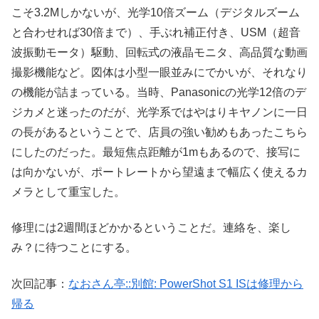
こそ3.2Mしかないが、光学10倍ズーム（デジタルズーム
と合わせれば30倍まで）、手ぶれ補正付き、USM（超音
波振動モータ）駆動、回転式の液晶モニタ、高品質な動画
撮影機能など。図体は小型一眼並みにでかいが、それなり
の機能が詰まっている。当時、Panasonicの光学12倍のデ
ジカメと迷ったのだが、光学系ではやはりキヤノンに一日
の長があるということで、店員の強い勧めもあったこちら
にしたのだった。最短焦点距離が1mもあるので、接写に
は向かないが、ポートレートから望遠まで幅広く使えるカ
メラとして重宝した。
修理には2週間ほどかかるということだ。連絡を、楽し
み？に待つことにする。
次回記事：
なおさん亭::別館: PowerShot S1 ISは修理から
帰る