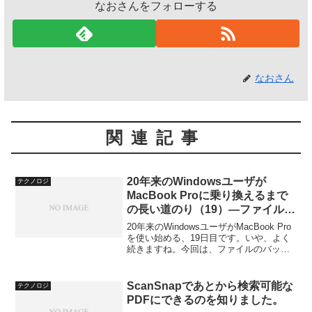
なおさんをフォローする
なおさん
関連記事
20年来のWindowsユーザが
テクノロジ
MacBook Proに乗り換えるまで
の長い道のり（19）―ファイル同
期ソフトの導入
20年来のWindowsユーザがMacBook Pro
を使い始める、19日目です。いや、よく
続きますね。今回は、ファイルのバック
アップとか同期とか、そういった基本的
なことを行える方法はないか？と探しま
した。iTunesデータを移行する Wi...
ScanSnapであとから検索可能な
テクノロジ
PDFにできるのを知りました。