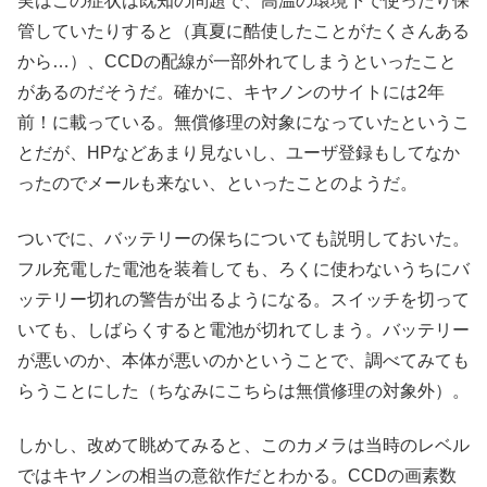
実はこの症状は既知の問題で、高温の環境下で使ったり保
管していたりすると（真夏に酷使したことがたくさんある
から…）、CCDの配線が一部外れてしまうといったこと
があるのだそうだ。確かに、キヤノンのサイトには2年
前！に載っている。無償修理の対象になっていたというこ
とだが、HPなどあまり見ないし、ユーザ登録もしてなか
ったのでメールも来ない、といったことのようだ。
ついでに、バッテリーの保ちについても説明しておいた。
フル充電した電池を装着しても、ろくに使わないうちにバ
ッテリー切れの警告が出るようになる。スイッチを切って
いても、しばらくすると電池が切れてしまう。バッテリー
が悪いのか、本体が悪いのかということで、調べてみても
らうことにした（ちなみにこちらは無償修理の対象外）。
しかし、改めて眺めてみると、このカメラは当時のレベル
ではキヤノンの相当の意欲作だとわかる。CCDの画素数