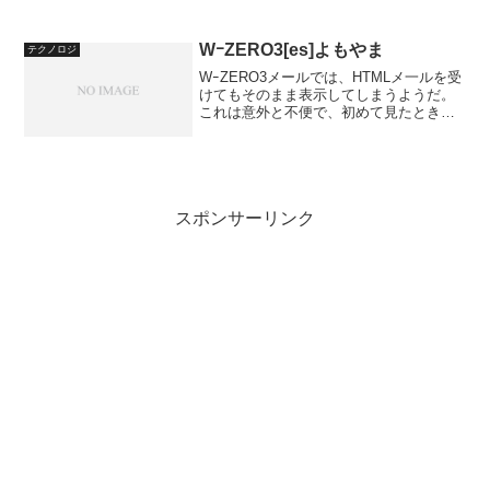
じゃないか！はやく替わりのサービスを
探さなくては！と思って探してました
が、たどり着いたのがFeedlyというサー
WｰZERO3[es]よもやま
テクノロジ
ビ...
WｰZERO3メールでは、HTMLメ一ルを受
けてもそのまま表示してしまうようだ。
これは意外と不便で、初めて見たときは
ゴミ混じりのメールかと思ったくらい
だ。これはどうにかならないのかと思っ
ていたら、やっぱりどうにもならないよ
うだ。Outloo...
スポンサーリンク