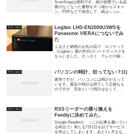
ScanSnapは便利です。紙の状態でいる必
要のなくなった書類を片っ端からスキャ
ン。PDFなどで保存して、紙はシュレッ
ダー行き。デスクや部屋がスッキリしま
す。このScanSnap、検索可能なPDFを作
成できるので便利なのですが、このオプ
Logitec LHD-EN2000U3WSを
テクノロジ
ショ...
Panasonic VIERAにつないでみ
た
ふるさと納税のお礼の品で、ロジテック
（Logitec）製の外付けハードディスクを
もらいました。さっそく、テレビの録画
用に接続してみましたぞ。テレビは、パ
ナソニック（Panasonic）のヴィエラ
（VIERA）、TH-L37ET5です。ちなみ...
パソコンの時計、狂ってない？(1)
テクノロジ
唐突ですが、パソコンには時計が入って
います。最近の時計は得てして正確なも
のですが、完全という時計はなくて、使
っているうちに徐々に時刻が狂ってくき
ます。なので、標準電波というものを受
信し、一定間隔で自動的に時刻を合わせ
る、電波時計というものも...
RSSリーダーの乗り換えを
テクノロジ
Feedlyに決めてみた。
Google Readerが、（この記事を書いてい
る時点で）来たる7月1日を以てサービス
を停止してしまいます。あと1ヶ月もない