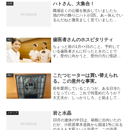
ハトさん、大集合！
自然
職場近くの公園を散歩していましたら、
池の中の飾りにハトが2匹。あ～休んでい
るんだねと微笑ましく見ていました
ら…。どんどん増えて、瞬く間に満員
に！
歯医者さんのホスピタリティ
雑記
ちょっと前の1月××日のこと。予約して
いる歯医者さんに行ったときのことで
す。受付に向かうと、受付の方に怪訝そ
うな顔をされました。予約は○○日です
よ？あれ？間違えた？でも確かにスケジ
ュール表には××日と…。
こたつヒーターは買い替えられ
雑記
る。この意外な事実。
長年愛用しているこたつが、ある日冷た
くなっていた。これで何度めだろうか？
大丈夫か、しっかりしろ、と励まして生
き返る場合もあれば、生き返らない場合
もある。生き返ればそのまま使い続ける
が、生き返らない場合もある。そのとき
岩と水晶
メディア
は、しかたないが心臓部...
10月の連休の中日は、箱根に出向いたの
だが、小田原厚木道路から国道1号に出る
のさえも大変という渋滞で、この渋滞は