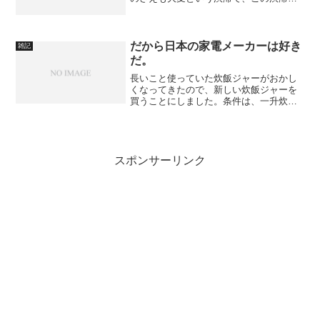
遠く箱根湯本のあたりまで続いている感
じであった。本来の目的は、箱根強羅公
園で草花を愛で、そこからケーブルカー
で早雲山へ行き、富士...
だから日本の家電メーカーは好き
雑記
だ。
長いこと使っていた炊飯ジャーがおかし
くなってきたので、新しい炊飯ジャーを
買うことにしました。条件は、一升炊き
ができて、早炊きができること。これま
でのものは、購入時に販売員の口車に乗
せられて圧力IHといういいものを何万も
出して買ってしまいまし...
スポンサーリンク