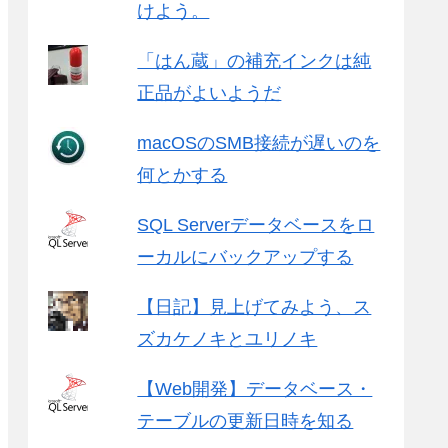
けよう。
「はん蔵」の補充インクは純
正品がよいようだ
macOSのSMB接続が遅いのを
何とかする
SQL Serverデータベースをロ
ーカルにバックアップする
【日記】見上げてみよう、ス
ズカケノキとユリノキ
【Web開発】データベース・
テーブルの更新日時を知る