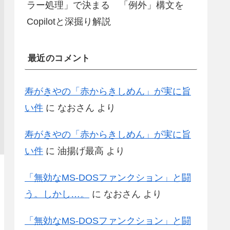
ラー処理」で決まる 「例外」構文を
Copilotと深掘り解説
最近のコメント
寿がきやの「赤からきしめん」が実に旨
い件
に
なおさん
より
寿がきやの「赤からきしめん」が実に旨
い件
に
油揚げ最高
より
「無効なMS-DOSファンクション」と闘
う。しかし…。
に
なおさん
より
「無効なMS-DOSファンクション」と闘