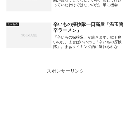
間が経ってしまった。いや、決してびび
っていたわけではないのだ。単に機会が
なかっただけで…（及び腰）。だが、意
を決してこのあいだの休みに試してみた
ので、その結果をちょっとだけ書いてみ
たい。
辛いもの探検隊―日高屋「温玉旨
食べもの
辛ラーメン」
「辛いもの探検隊」が続きます。喉も痛
いのに、よせばいいのに「辛いもの探検
隊」。まぁタイミング的に逃れられなか
ったというのもありますが、久しぶりにN
氏同伴の上、近場の4軒からチョイスした
のでした。私がLUMIXを忘れたため、一
部N氏撮影の写真...
スポンサーリンク