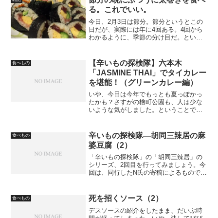
る。これでいい。
今日、2月3日は節分。節分というとこの
日だが、実際には年に4回ある。4回から
わかるように、季節の分け目だ。という
ことで、明日の2月4日は立春となる。い
つの頃からか、節分に恵方巻なるものを
食べることがさも当然のように言われる
【辛いもの探検隊】六本木
食べもの
ようになった。これ...
「JASMINE THAI」でタイカレー
を堪能！（グリーンカレー編）
いや、今日は今年でもっとも夏っぽかっ
たかも？さすがの檜町公園も、人は少な
いような気がしました。ということで、
昨日に引き続き、辛いもの探検隊、六本
木「JASMINE THAI」のレポです。今回
は隊員N氏のレポ（グリーンカレー編）に
辛いもの探検隊―胡同三辣居の麻
食べもの
なります。ち...
婆豆腐（2）
「辛いもの探検隊」の「胡同三辣居」の
シリーズ、2回目を行ってみましょう。今
回は、同行したN氏の寄稿によるもので
す。1回目の記事：辛いもの探検隊―胡同
三辣居の麻婆豆腐（1）
死を招くソース（2）
食べもの
デスソースの紹介をしたまま、だいぶ時