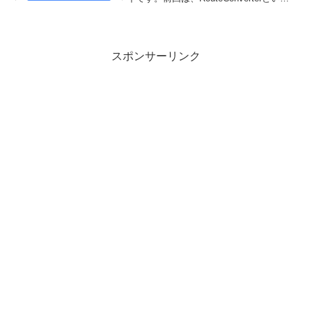
ツールを使って、アプリケーション上に
軌跡を表示させてみました。今回は、こ
のツールでデータを変換し、Googleマッ
プ...
スポンサーリンク