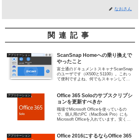
なおさん
関連記事
ScanSnap Homeへの乗り換えで
アプリケーション
やったこと
富士通のドキュメントスキャナScanSnap
のユーザです（iX500とS1100）。これっ
て便利ですよね、何でもスキャンしてデ
ジタル化して保存しておけます。紙でわ
んさか来る書類も、とりあえずデジタル
化してしまえば躊躇なく捨てられ、周り
Office 365 Soloのサブスクリプシ
アプリケーション
がサッ...
ョンを更新すべきか
職場でMicrosoft Officeを使っているの
で、個人用のPC（MacBook Pro）にも
Microsoft Officeを入れています。安くは
ないですが、LibreOfficeのような互換製
品では、いざというときに困ります。以
前は...
Office 2016にするならOffice 365
アプリケーション