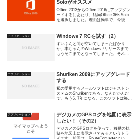
Soloがオススメ
Office 2013からOffice 2016にアップグレ
ードするにあたり、結局Office 365 Solo
を選択しました。理由は簡単で、今後も
新しいバージョンがリリースされたらア
ップグレードする意識があるかないか、
です。もしアップグレ...
Windows 7 RCを試す（2）
アプリケーション
ずいぶんと間が空いてしまったばかり
か、本ちゃんのWindows 7リリースまで
もうそこまでとなってしまった。それで
も中途半端な記事で終わるのも何なの
で、やるだけはやっておこうと、この記
事である。Windows 7のデフォルト・デ
スクトップ画...
Shuriken 2009にアップグレード
アプリケーション
する
私の愛用するメールソフトはジャストシ
ステムのShurikenである。なんだかんだ
で、もう6, 7年になる。このソフトは毎年
バージョンアップしており、それに付き
合ってきているのだが、この2年はJust
Suiteに同梱されているものを使ってい...
デジカメのGPSログを地図に表示
アプリケーション
したい！（その2）
デジカメのGPSログを使って、移動の軌
跡を地図上に表示させてみるというトラ
イです。前回は、RouteConverterという