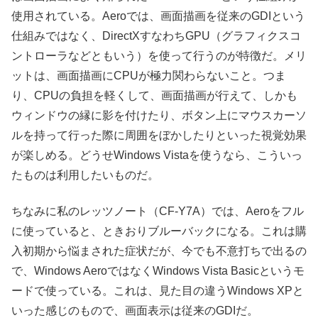
使用されている。Aeroでは、画面描画を従来のGDIという
仕組みではなく、DirectXすなわちGPU（グラフィクスコ
ントローラなどともいう）を使って行うのが特徴だ。メリ
ットは、画面描画にCPUが極力関わらないこと。つま
り、CPUの負担を軽くして、画面描画が行えて、しかも
ウィンドウの縁に影を付けたり、ボタン上にマウスカーソ
ルを持って行った際に周囲をぼかしたりといった視覚効果
が楽しめる。どうせWindows Vistaを使うなら、こういっ
たものは利用したいものだ。
ちなみに私のレッツノート（CF-Y7A）では、Aeroをフル
に使っていると、ときおりブルーバックになる。これは購
入初期から悩まされた症状だが、今でも不意打ちで出るの
で、Windows AeroではなくWindows Vista Basicというモ
ードで使っている。これは、見た目の違うWindows XPと
いった感じのもので、画面表示は従来のGDIだ。