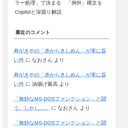
ラー処理」で決まる 「例外」構文を
Copilotと深掘り解説
最近のコメント
寿がきやの「赤からきしめん」が実に旨
い件
に
なおさん
より
寿がきやの「赤からきしめん」が実に旨
い件
に
油揚げ最高
より
「無効なMS-DOSファンクション」と闘
う。しかし…。
に
なおさん
より
「無効なMS-DOSファンクション」と闘