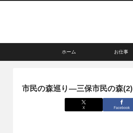
ホーム
お仕事
市民の森巡り―三保市民の森(2)
X
Facebook