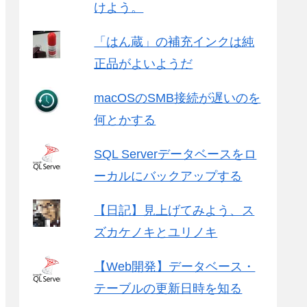
けよう。
「はん蔵」の補充インクは純
正品がよいようだ
macOSのSMB接続が遅いのを
何とかする
SQL Serverデータベースをロ
ーカルにバックアップする
【日記】見上げてみよう、ス
ズカケノキとユリノキ
【Web開発】データベース・
テーブルの更新日時を知る