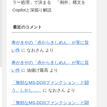
ラー処理」で決まる 「例外」構文を
Copilotと深掘り解説
最近のコメント
寿がきやの「赤からきしめん」が実に旨
い件
に
なおさん
より
寿がきやの「赤からきしめん」が実に旨
い件
に
油揚げ最高
より
「無効なMS-DOSファンクション」と闘
う。しかし…。
に
なおさん
より
「無効なMS-DOSファンクション」と闘