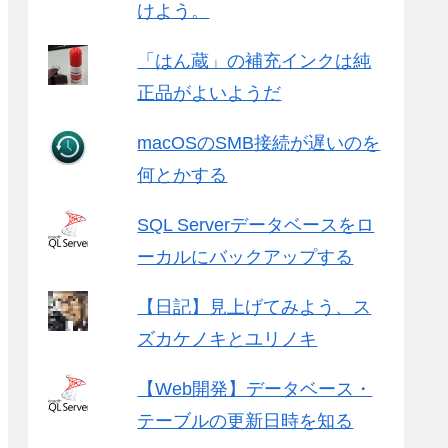
けよう。
「はん蔵」の補充インクは純
正品がよいようだ
macOSのSMB接続が遅いのを
何とかする
SQL Serverデータベースをロ
ーカルにバックアップする
【日記】見上げてみよう、ス
ズカケノキとユリノキ
【Web開発】データベース・
テーブルの更新日時を知る