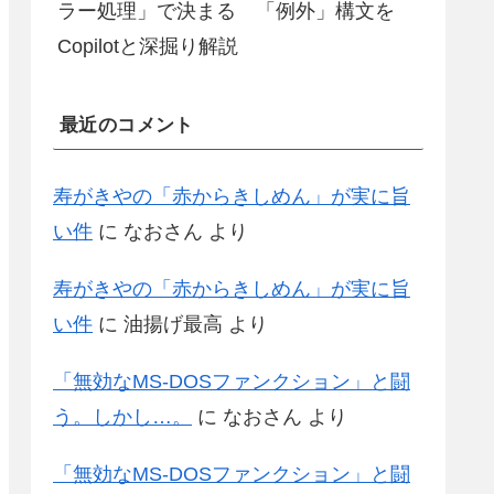
ラー処理」で決まる 「例外」構文を
Copilotと深掘り解説
最近のコメント
寿がきやの「赤からきしめん」が実に旨
い件
に
なおさん
より
寿がきやの「赤からきしめん」が実に旨
い件
に
油揚げ最高
より
「無効なMS-DOSファンクション」と闘
う。しかし…。
に
なおさん
より
「無効なMS-DOSファンクション」と闘