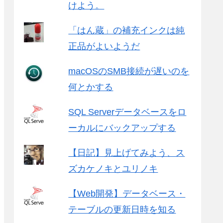
けよう。
「はん蔵」の補充インクは純
正品がよいようだ
macOSのSMB接続が遅いのを
何とかする
SQL Serverデータベースをロ
ーカルにバックアップする
【日記】見上げてみよう、ス
ズカケノキとユリノキ
【Web開発】データベース・
テーブルの更新日時を知る