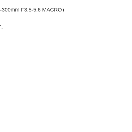
0mm F3.5-5.6 MACRO）
む。