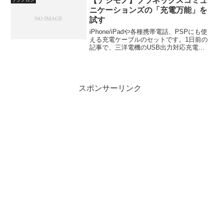
【デジモノ】プラネックスコミュ
の記事はこちらで...
ニケーションズの「充電万能」を
試す
iPhone/iPadや各種携帯電話、PSPにも使
える充電ケーブルのセットです。1日前の
記事で、三洋電機のUSB出力対応充電池
のことを取り上げました。三洋電機の
USB出力リチウムイオンバッテリーKBC-
L2BSを試す USB端子を備えている...
スポンサーリンク