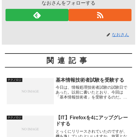
なおさんをフォローする
なおさん
関連記事
基本情報技術者試験を受験する
テクノロジ
今日は、情報処理技術者試験の試験日で
あった。以前に書いたとおり、今回は
「基本情報技術者」を受験するのだ。春
に受験した「初級システムアドミニスト
レータ」はユーザ部門の試験といった感
じだが、今回は開発部門のための試験と
いう感じだ。どちらかという...
【IT】Firefoxを4にアップグレー
テクノロジ
ドする
とっくにリリースされていたのですが、
機を逸していたといいますか、放置とな