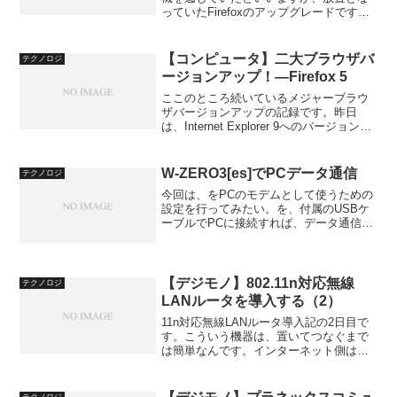
っていたFirefoxのアップグレードです。
Firefoxユーザになってから長くなりまし
たが、バージョン3.6の遅さが気になり始
めていた頃でした。ちょうど、休みとい
【コンピュータ】二大ブラウザバ
テクノロジ
うこ...
ージョンアップ！―Firefox 5
ここのところ続いているメジャーブラウ
ザバージョンアップの記録です。昨日
は、Internet Explorer 9へのバージョンア
ップを書きました。今日は、Firefix 5で
す。【コンピュータ】二大ブラウザバー
ジョンアップ！―Interne...
W-ZERO3[es]でPCデータ通信
テクノロジ
今回は、をPCのモデムとして使うための
設定を行ってみたい。を、付属のUSBケ
ーブルでPCに接続すれば、データ通信用
のモデムとして使用できる。契約時に、
「リアルインターネットプラス」を申し
込んでいるので、PCから接続した場合の
通信料を固定にで...
【デジモノ】802.11n対応無線
テクノロジ
LANルータを導入する（2）
11n対応無線LANルータ導入記の2日目で
す。こういう機器は、置いてつなぐまで
は簡単なんです。インターネット側は、
とにかくつなげばプロバイダ側がアドレ
スを払い出してくれます。問題は、無線
環境だといってもよいでしょう。第1回目
テクノロジ