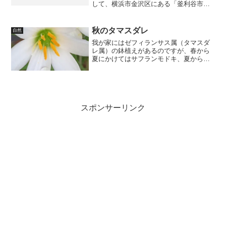
して、横浜市金沢区にある「釜利谷市民
の森」などに行ってきた。「など」と書
いたのは、このあたりは「市民の森」の
集合のような場所で、「釜利谷市民の
秋のタマスダレ
自然
森」「氷取沢市民の森」「峯...
我が家にはゼフィランサス属（タマスダ
レ属）の鉢植えがあるのですが、春から
夏にかけてはサフランモドキ、夏から秋
にかけてはこのタマスダレ。同じ鉢から
生えます。 毎年生えます。実がつけば、
それを蒔いておけばまた増えます。
スポンサーリンク