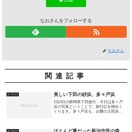
LINE
なおさんをフォローする
なおさん
関連記事
美しい下田の砂浜、多々戸浜
おでかけ
2泊3日の静岡県下田旅行、今日は多々戸
浜の写真ということで、旅行記を締めく
くります。多々戸浜も、お隣の入田浜に
劣らずキレイな浜です。やっぱり、水質
は全国トップレベルです。伊豆・下田の
観光ガイド＜下田市観光協会＞ 多々戸
浜海水浴場早朝の多々戸...
ほとんど夏だった新治市民の森
おでかけ