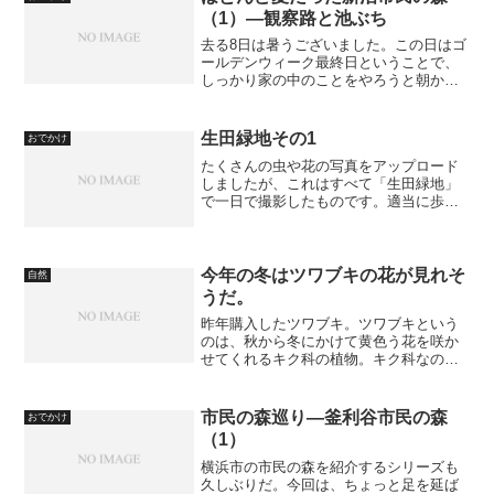
（1）―観察路と池ぶち
去る8日は暑うございました。この日はゴ
ールデンウィーク最終日ということで、
しっかり家の中のことをやろうと朝から
働いていたのですが、それもだいたい片
付いて昼食も済ませたところで、ガマン
できなくなって出かけてしまいました。
生田緑地その1
おでかけ
午後からの数時間という...
たくさんの虫や花の写真をアップロード
しましたが、これはすべて「生田緑地」
で一日で撮影したものです。適当に歩い
ていて、目に付いたものを撮影するだけ
でこの分量ですから、いかに豊かに自然
が残されているかということでしょう。
神奈川県川崎市では、残り...
今年の冬はツワブキの花が見れそ
自然
うだ。
昨年購入したツワブキ。ツワブキという
のは、秋から冬にかけて黄色う花を咲か
せてくれるキク科の植物。キク科なの
に、葉がフキのようで、キク科には見え
ないが、花は紛れもないキク科という不
思議な植物だ。プランターに植えたの
市民の森巡り―釜利谷市民の森
おでかけ
は、昨秋。タイミングが悪かっ...
（1）
横浜市の市民の森を紹介するシリーズも
久しぶりだ。今回は、ちょっと足を延ば