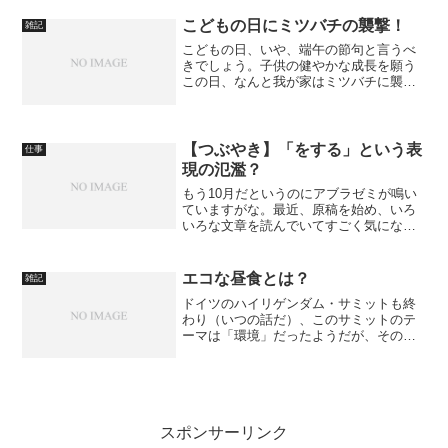
こどもの日にミツバチの襲撃！
雑記
こどもの日、いや、端午の節句と言うべ
きでしょう。子供の健やかな成長を願う
この日、なんと我が家はミツバチに襲撃
されました。
【つぶやき】「をする」という表
仕事
現の氾濫？
もう10月だというのにアブラゼミが鳴い
ていますがな。最近、原稿を始め、いろ
いろな文章を読んでいてすごく気になる
ことがあるのです。それは、動作を表す
熟語に「をする」を付けることが普通に
なってきたということなんです。
エコな昼食とは？
雑記
ドイツのハイリゲンダム・サミットも終
わり（いつの話だ）、このサミットのテ
ーマは「環境」だったようだが、その成
果はともかく、少しは環境のことを考え
てみようと思い、果たして「エコな昼
食」とは何か？ということを突き詰めて
みることにした。なぜ昼食か...
スポンサーリンク