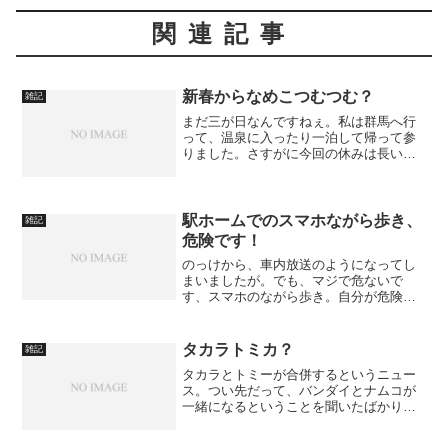
関連記事
新春からなめこつむつむ？
雑記
まだ三が日なんですねぇ。私は群馬へ行
って、温泉に入ったり一泊して帰って参
りました。さすがに今回の休みは長い！
でもあと2日、有意義に過ごしたいと思っ
ております。今日は、年末に手に入れた
このアイテム。私がなめこ好きと知って
の狼藉か〜。という感じ...
駅ホームでのスマホながら歩き、
雑記
危険です！
のっけから、車内放送のようになってし
まいましたが。でも、マジで危ないで
す、スマホのながら歩き。自分が危険な
だけでなく、周囲にとっても危険ですの
で、絶対にやめて下さいね。使うとき
は、安全な場所に立ち止まってから！
タカラトミカ？
雑記
タカラとトミーが合併するというニュー
ス。つい先だって、バンダイとナムコが
一緒になるということを聞いたばかりだ
から、やはりそうかという感じは否めな
い。いよいよおもちゃ業界も再編か～。