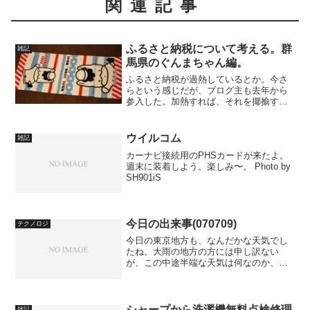
関連記事
ふるさと納税について考える。群
雑記
馬県のぐんまちゃん編。
ふるさと納税が過熱しているとか。今さ
らという感じだが、ブログ主も去年から
参入した。加熱すれば、それを揶揄する
流れが出てきて当然だ。しかし、ブログ
主はふるさと納税（正確には寄付だけ
ど）は悪くない制度だと思う。それは、
ウイルコム
雑記
お礼の品が豪華だとかそうい...
カーナビ接続用のPHSカードが来たよ。
週末に装着しよう。楽しみ〜。 Photo by
SH901iS
今日の出来事(070709)
テクノロジ
今日の東京地方も、なんだかな天気でし
たね。大雨の地方の方には申し訳ない
が、この中途半端な天気は何なのか、と
思う。でも、明日からは雨みたいだし、
コンスタントに（ここが重要）降って、
さっと梅雨明けしてもらいたいものだ。
しかも気付きましたか、今年...
シャープから洗濯機無料点検修理
雑記