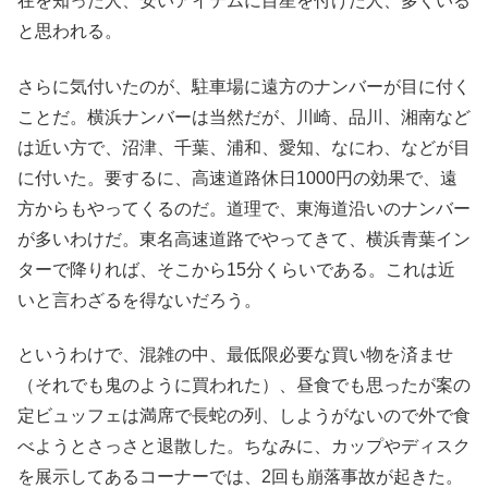
在を知った人、安いアイテムに目星を付けた人、多くいる
と思われる。
さらに気付いたのが、駐車場に遠方のナンバーが目に付く
ことだ。横浜ナンバーは当然だが、川崎、品川、湘南など
は近い方で、沼津、千葉、浦和、愛知、なにわ、などが目
に付いた。要するに、高速道路休日1000円の効果で、遠
方からもやってくるのだ。道理で、東海道沿いのナンバー
が多いわけだ。東名高速道路でやってきて、横浜青葉イン
ターで降りれば、そこから15分くらいである。これは近
いと言わざるを得ないだろう。
というわけで、混雑の中、最低限必要な買い物を済ませ
（それでも鬼のように買われた）、昼食でも思ったが案の
定ビュッフェは満席で長蛇の列、しようがないので外で食
べようとさっさと退散した。ちなみに、カップやディスク
を展示してあるコーナーでは、2回も崩落事故が起きた。