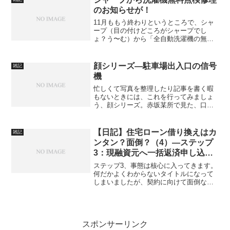
のお知らせが！
11月ももう終わりというところで、シャ
ープ（目の付けどころがシャープでし
ょ？う〜む）から「全自動洗濯機の無料
点検修理のお知らせ」という往復ハガキ
が届きました。
顔シリーズ―駐車場出入口の信号
雑記
機
忙しくて写真を整理したり記事を書く暇
もないときには、これを行ってみましょ
う、顔シリーズ。赤坂某所で見た、口の
でかいロボットです。一本足バージョン
です。この顔はいろんなところにいて、
壁に埋まっていたり、台の上にいたりも
【日記】住宅ローン借り換えはカ
雑記
しますが、一本足で立って...
ンタン？面倒？（4）—ステップ
3：現融資元へ一括返済申し込み
（その1）
ステップ3、事態は核心に入ってきます。
何だかよくわからないタイトルになって
しまいましたが、契約に向けて面倒な作
業が続きます。前回の記事はこちら：
【日記】住宅ローン借り換えはカンタ
ン？面倒？（3）—ステップ2：審査書類
を送る書類一式を送ってし...
スポンサーリンク