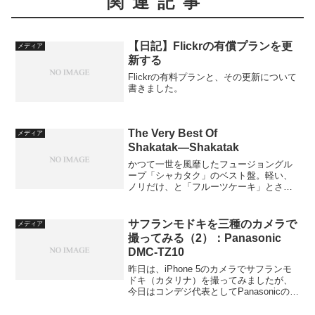
関連記事
【日記】Flickrの有償プランを更
メディア
新する
Flickrの有料プランと、その更新について
書きました。
The Very Best Of
メディア
Shakatak―Shakatak
かつて一世を風靡したフュージョングル
ープ「シャカタク」のベスト盤。軽い、
ノリだけ、と「フルーツケーキ」とさん
ざん言われたが、しゃれた都会的なセン
スは、今も健在のようだ。 シャカタクと
いえば、「Night Birds」。これだけは聴
サフランモドキを三種のカメラで
メディア
いたことあ...
撮ってみる（2）：Panasonic
DMC-TZ10
昨日は、iPhone 5のカメラでサフランモ
ドキ（カタリナ）を撮ってみましたが、
今日はコンデジ代表としてPanasonicの
DMC-TZ10で撮ってみたものを載せてみ
たいと思います。ちょっと古いコンデジ