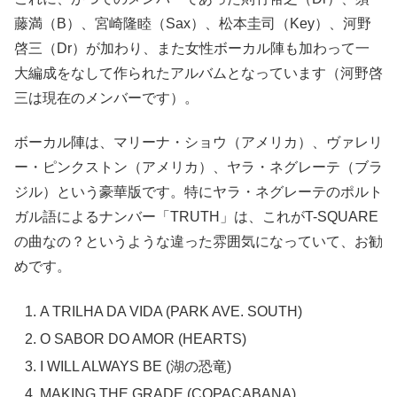
藤満（B）、宮崎隆睦（Sax）、松本圭司（Key）、河野
啓三（Dr）が加わり、また女性ボーカル陣も加わって一
大編成をなして作られたアルバムとなっています（河野啓
三は現在のメンバーです）。
ボーカル陣は、マリーナ・ショウ（アメリカ）、ヴァレリ
ー・ピンクストン（アメリカ）、ヤラ・ネグレーテ（ブラ
ジル）という豪華版です。特にヤラ・ネグレーテのポルト
ガル語によるナンバー「TRUTH」は、これがT-SQUARE
の曲なの？というような違った雰囲気になっていて、お勧
めです。
A TRILHA DA VIDA (PARK AVE. SOUTH)
O SABOR DO AMOR (HEARTS)
I WILL ALWAYS BE (湖の恐竜)
MAKING THE GRADE (COPACABANA)