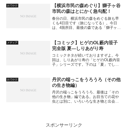
ですが、典型的な性能を持っているもの
【横浜市民の森めぐり】獅子ヶ谷
おでかけ
で...
市民の森はとにかく急勾配！
春分の日、横浜市民の森をめぐる旅も早
くも4日目です（旅になってる）。今日
は、4箇所目、最後の森である「獅子ヶ谷
市民の森」です。駒岡中郷市民の森から
歩くこと20分、鶴見区と港北区の境にあ
るやや広めの森です。3日目の記事はこち
【コミック】ヒゲのOL藪内笹子
メディア
ら。【横浜市民の森...
完全版 夏―しりあがり寿
コミックネタが続いておりますぞよ。今
回は、しりあがり寿の「ヒゲのOL藪内笹
子」シリーズです。下のは「夏」でし
て、お察しのとおり春夏秋冬、4冊セット
になります。というか、「ヒゲのOL」っ
て何？ ヒゲのOL藪内笹子 完全版 夏 (ビ
丹沢の端っこをうろうろ（その他
おでかけ
ームコミック...
の生き物編）
丹沢の端っこをうろうろ、最後は「その
他の生き物」編である。お目当ての花や
虫とは別に、いろいろな生き物と出会え
るものである。ここではその「端っこ」
を紹介したい。何とこれはヤマカガシで
ある。ちなみに毒蛇である（おとなしい
性格ではあるらしい）。湿...
スポンサーリンク