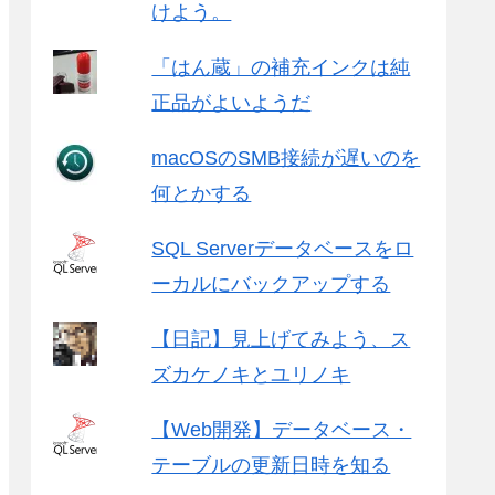
けよう。
「はん蔵」の補充インクは純
正品がよいようだ
macOSのSMB接続が遅いのを
何とかする
SQL Serverデータベースをロ
ーカルにバックアップする
【日記】見上げてみよう、ス
ズカケノキとユリノキ
【Web開発】データベース・
テーブルの更新日時を知る