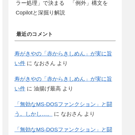
ラー処理」で決まる 「例外」構文を
Copilotと深掘り解説
最近のコメント
寿がきやの「赤からきしめん」が実に旨
い件
に
なおさん
より
寿がきやの「赤からきしめん」が実に旨
い件
に
油揚げ最高
より
「無効なMS-DOSファンクション」と闘
う。しかし…。
に
なおさん
より
「無効なMS-DOSファンクション」と闘