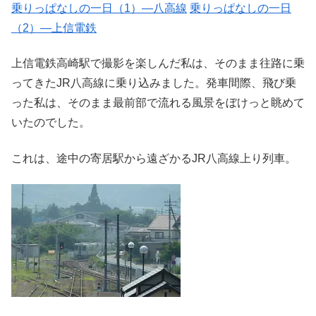
乗りっぱなしの一日（1）―八高線
乗りっぱなしの一日
（2）―上信電鉄
上信電鉄高崎駅で撮影を楽しんだ私は、そのまま往路に乗
ってきたJR八高線に乗り込みました。発車間際、飛び乗
った私は、そのまま最前部で流れる風景をぼけっと眺めて
いたのでした。
これは、途中の寄居駅から遠ざかるJR八高線上り列車。