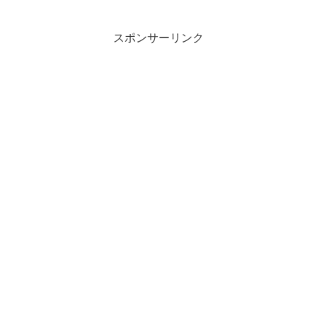
日でどこかに出掛けようと思っている人
も多いのではないだろうか（くどいがブ
ログ主がそうだ）？という...
スポンサーリンク