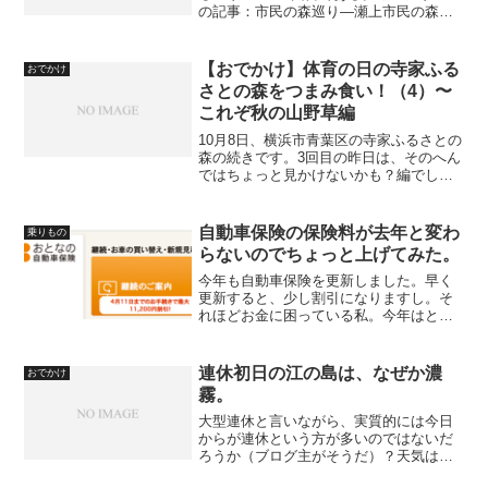
の記事：市民の森巡り―瀬上市民の森
（1）以下は紹介ページと散策マップ。瀬
上市民の森（紹介ページ）散策マップ
（PDF） これは円海山周辺マップ
【おでかけ】体育の日の寺家ふる
おでかけ
（PDF）。A2とかと...
さとの森をつまみ食い！（4）〜
これぞ秋の山野草編
10月8日、横浜市青葉区の寺家ふるさとの
森の続きです。3回目の昨日は、そのへん
ではちょっと見かけないかも？編でし
た。4日目の今日は、これぞ秋の山野草編
です。3回目の記事はこちら：【おでか
け】体育の日の寺家ふるさとの森をつま
自動車保険の保険料が去年と変わ
乗りもの
み食い！（3）〜ち...
らないのでちょっと上げてみた。
今年も自動車保険を更新しました。早く
更新すると、少し割引になりますし。そ
れほどお金に困っている私。今年はとに
かくお金がかかりまくりなので、少しで
も節約したい。けど、結局保険料を上げ
てしまいました。それはなぜでしょう
連休初日の江の島は、なぜか濃
おでかけ
か？申し込み時には、運転免...
霧。
大型連休と言いながら、実質的には今日
からが連休という方が多いのではないだ
ろうか（ブログ主がそうだ）？天気は後
半にかけて崩れるそうなので、今日か明