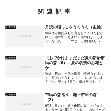
関連記事
丹沢の端っこをうろうろ（虫編）
おでかけ
気象庁が梅雨入り宣言をしてくれたおか
げで、雨の中にもよい天候の日が出るよ
うになった。ここのところ休日はあいに
くの天気で出掛ける機会もなかったが、
ようやくその日が来たということで丹沢
の麓まで行ってきた。丹沢の麓といえ
ば、私の好きな場所である神...
【おでかけ】まだまだ夏の新治市
おでかけ
民の森（6）—夏の名残のお花と
か
連休中日は、台風の影響で雲行きも怪し
く、家でおとなしくしているしかないよ
うです。早くも6日目、最終回です。ちっ
とも早くないって？そうですねぇ、一週
間がかりですか。今回は、夏の名残を感
じさせる花ということで、紹介します。
市民の森巡り―瀬上市民の森
おでかけ
何が秋を感じさせて、何...
（2）
6/27に赴いた「瀬上市民の森」を紹介す
るシリーズの2回目である。このシリーズ