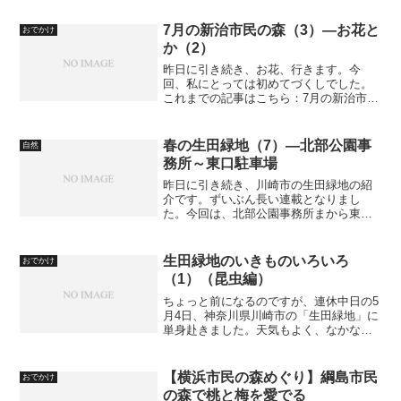
ね。 小さめの写真
7月の新治市民の森（3）―お花と
おでかけ
か（2）
昨日に引き続き、お花、行きます。今
回、私にとっては初めてづくしでした。
これまでの記事はこちら：7月の新治市民
の森（1）―その前に 7月の新治市民の森
（2）―お花とか（1）新治市民の森の紹
介はこちら。田んぼは青々と。浮き草も
春の生田緑地（7）―北部公園事
自然
大量でしたが。この...
務所～東口駐車場
昨日に引き続き、川崎市の生田緑地の紹
介です。ずいぶん長い連載となりまし
た。今回は、北部公園事務所まから東口
駐車場まで戻ってみます。これまでの記
事：春の生田緑地（1）―桜 春の生田緑
地（2）―枡形山～飯室山 春の生田緑地
生田緑地のいきものいろいろ
おでかけ
（3）―飯室山～長者穴...
（1）（昆虫編）
ちょっと前になるのですが、連休中日の5
月4日、神奈川県川崎市の「生田緑地」に
単身赴きました。天気もよく、なかなか
の人出だったのですが、朝9時から夕方4
時半まで歩きっぱなしという強行軍でし
た。その割にはたいした収穫もなく、い
【横浜市民の森めぐり】綱島市民
おでかけ
つもどおりのものを...
の森で桃と梅を愛でる