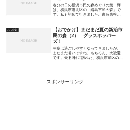
春分の日の横浜市民の森めぐりの第一弾
は、横浜市港北区の「綱島市民の森」で
す。私も初めて行きました。東急東横線
の綱島駅を下車して、徒歩10分くらいの
住宅地のど真ん中にあります。イントロ
はこちら。【横浜市民の森めぐり】春分
【おでかけ】まだまだ夏の新治市
おでかけ
の日に横浜市民の森めぐ...
民の森（2）—グラスホッパー
ズ！
朝晩は過ごしやすくなってきましたが、
まだまだ暑いですね。もちろん、大歓迎
です。去る9日に訪れた、横浜市緑区の新
治市民の森の2回目です。1回目の記事は
こちらです。【おでかけ】まだまだ夏の
新治市民の森（1）—状況とか夏も終わり
だとバッタ、いわゆ...
スポンサーリンク