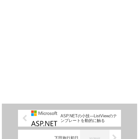
ASP.NETの小技―ListViewのテ
ンプレートを動的に触る
下田旅行初日