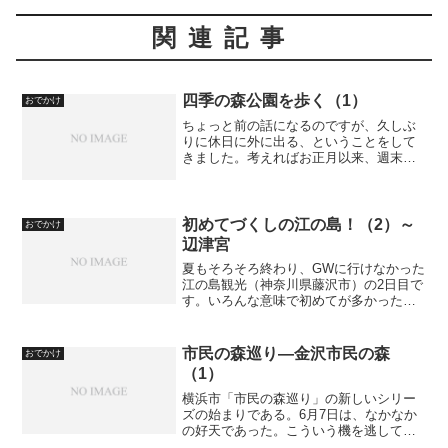
関連記事
四季の森公園を歩く（1）
おでかけ
ちょっと前の話になるのですが、久しぶ
りに休日に外に出る、ということをして
きました。考えればお正月以来、週末に
どこかに行く、ということをしていなか
ったんですね。これではいかんというこ
とで、近くにある「神奈川県立四季の森
公園」に行ってきました。...
初めてづくしの江の島！（2）～
おでかけ
辺津宮
夏もそろそろ終わり、GWに行けなかった
江の島観光（神奈川県藤沢市）の2日目で
す。いろんな意味で初めてが多かったの
ですが、今日から3回ほどは、辺津宮、中
津宮、奥津宮の3つのお宮をめぐっていき
たいと思っております。3つのお宮すべ
市民の森巡り―金沢市民の森
おでかけ
て、女神さまを祀...
（1）
横浜市「市民の森巡り」の新しいシリー
ズの始まりである。6月7日は、なかなか
の好天であった。こういう機を逃しては
ならないと、朝早くから起きて、出掛け