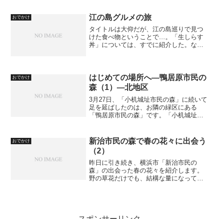
るのであった。行き先は、先だって紹介
した「氷取沢市民の森」をはじめとする
江の島グルメの旅
おでかけ
「市民の森」の集合地域...
タイトルは大仰だが、江の島巡りで見つ
けた食べ物ということで…。「生しらす
丼」については、すでに紹介した。なの
で、今回はその他ということになるが、
案外と地味になってしまった。これは女
夫饅頭、もとは源義経ゆかりの饅頭らし
いが、真相はどこに。
はじめての場所へ―鴨居原市民の
おでかけ
森（1）―北地区
3月27日、「小机城址市民の森」に続いて
足を延ばしたのは、お隣の緑区にある
「鴨居原市民の森」です。「小机城址市
民の森」から「鴨居原市民の森」は
4.2kmほどありますから（Google Mapsで
ルート検索）、とりあえず小机駅からお
新治市民の森で春の花々に出会う
おでかけ
隣の鴨居駅...
（2）
昨日に引き続き、横浜市「新治市民の
森」の出会った春の花々を紹介します。
野の草花だけでも、結構な量になってし
まいました。「新治市民の森」の案内
は、こちら。撮影には、キヤノンEOS
40DとキヤノンEF 100mm F2.8L MACRO
IS...
スポンサーリンク