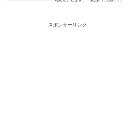
内は、こちら。撮影には、キヤノンEOS
40DとキヤノンEF 100mm F2.8L MACRO
IS USMを使いました（リンクから...
スポンサーリンク