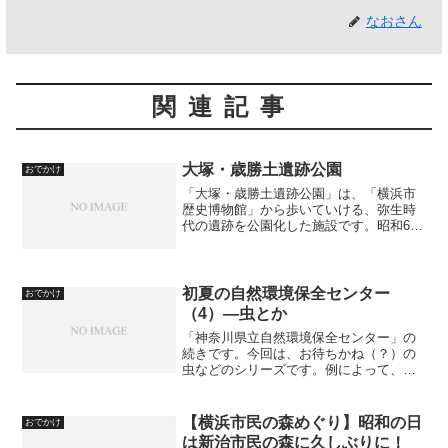
なおさん
関連記事
大塚・歳勝土遺跡公園
おでかけ
「大塚・歳勝土遺跡公園」は、「横浜市
歴史博物館」から歩いていける、弥生時
代の遺跡を公園化した施設です。昭和61
年に国史跡に指定されている「大塚遺
跡」と「歳勝土遺跡」を中心に構成され
ます。中には、旧家の民家も移築されて
おり、「都築民家園」とし...
初夏の自然環境保全センター
おでかけ
（4）―虫とか
「神奈川県立自然環境保全センター」の
続きです。今回は、お待ちかね（？）の
虫などのシリーズです。例によって、虫
が苦手な人は、この先に進まないことを
お勧めします。このシリーズの記事は、
こちら：初夏の自然環境保全センター
【横浜市民の森めぐり】昭和の日
おでかけ
（1）―お花とか（1） 初...
は新治市民の森に久しぶりに！