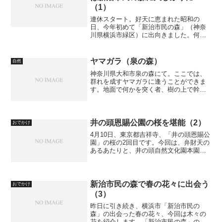
（1）
連休スタート。好天に恵まれた昭和の
日、今年初めて「新治市民の森」（神奈
川県横浜市緑区）に出向きました。何も
気にする必要がない休日って、久しぶり
でしたね。早起きして、いろんなところ
が混む前に、と思い出発しました。1回目
ヤマガラ（泉の森）
自然
の今日は、とにかく花です...
神奈川県大和市泉の森にて。ここでは、
群れを成すヤマガラに逢うことができま
す。地面で何かを突く者、樹の上で幹を
嘴で突く者、いろいろです。それにして
もこの色、模様、愛らしいですねぇ。 ヤ
マガラについて詳しく: ヤマガラ -
Wikipedia
井の頭恩賜公園の桜を堪能（2）
おでかけ
4月10日、東京都吉祥寺、「井の頭恩賜公
園」の桜の2回目です。今回は、弁財天の
あるあたりと、井の頭自然文化園本園の
桜です。このシリーズの記事：井の頭恩
賜公園の桜を堪能（1） 小さめの写真井
の頭恩賜公園の紹介：すいません、まだ
準備できていませ...
新治市民の森で春の花々に出会う
おでかけ
（3）
昨日に引き続き、横浜市「新治市民の
森」の出会った春の花々、今回は木々の
花を紹介します。「新治市民の森」の案