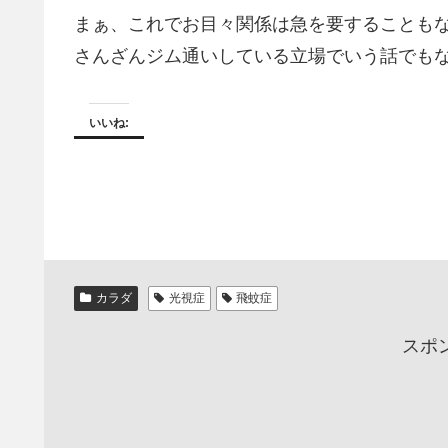
まぁ、これでお目々関係は急を要することも
さんざんジム通いしている立場でいう話でも
いいね:
カラダ
光視症
飛蚊症
スポ