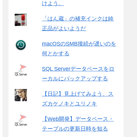
けよう。
「はん蔵」の補充インクは純
正品がよいようだ
macOSのSMB接続が遅いのを
何とかする
SQL Serverデータベースをロ
ーカルにバックアップする
【日記】見上げてみよう、ス
ズカケノキとユリノキ
【Web開発】データベース・
テーブルの更新日時を知る