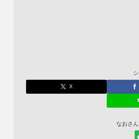
シ
X
なおさん