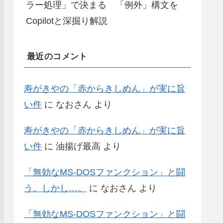
ラー処理」で決まる 「例外」構文を
Copilotと深掘り解説
最近のコメント
寿がきやの「赤からきしめん」が実に旨
い件
に
なおさん
より
寿がきやの「赤からきしめん」が実に旨
い件
に
油揚げ最高
より
「無効なMS-DOSファンクション」と闘
う。しかし…。
に
なおさん
より
「無効なMS-DOSファンクション」と闘