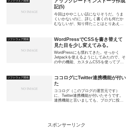
アップグレードインストーラ作成
ソフトウェア開発
試しで様子を...
記(5)
今回はややこしい話になりそうだ。うま
くいかないのに、詳しく書くのも何だか
むなしいが、知り得たことはとりあえず
まとめておこう。
WordPressでCSSを書き替えて
ソフトウェア開発
見た目を少し変えてみる。
WordPressにも慣れてきた。せっかく
Jetpackを使えるようにしてみたので、そ
の中の機能、カスタムCSSを使ってブロ
グの見た目を変更してみたい。何しろ、
テーマTwenty Fourteenでは、どうも文字
周りの見た目が申し訳ないがカ...
ココログにTwitter連携機能が付い
ソフトウェア開発
た
ココログ（このブログの運営元です）
に、Twitter連携機能が付いたそうです。
連携機能と言いましても、ブログに投稿
したタイミングで、Twitterでもその記事
についてつぶやく、という単純なもので
すが。今までは、ブログに投稿後、記事
に表示され...
スポンサーリンク