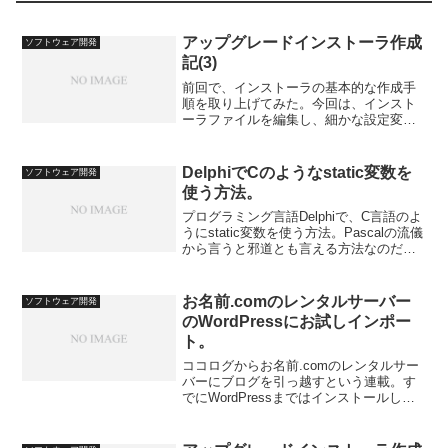
アップグレードインストーラ作成
ソフトウェア開発
記(3)
前回で、インストーラの基本的な作成手
順を取り上げてみた。今回は、インスト
ーラファイルを編集し、細かな設定変更
を可能にする手順を取り上げてみる。こ
のためには、Windows Platform SDKのイ
ンストールやOrcaデータベースエディ
DelphiでCのようなstatic変数を
ソフトウェア開発
タ...
使う方法。
プログラミング言語Delphiで、C言語のよ
うにstatic変数を使う方法。Pascalの流儀
から言うと邪道とも言える方法なのだ
が、実用上は便利。
お名前.comのレンタルサーバー
ソフトウェア開発
のWordPressにお試しインポー
ト。
ココログからお名前.comのレンタルサー
バーにブログを引っ越すという連載。す
でにWordPressまではインストールした
ので、そこにココログのデータをインポ
ートしてみる。けど、こういうのは一気
にやると必ず後悔するので、少しずつお