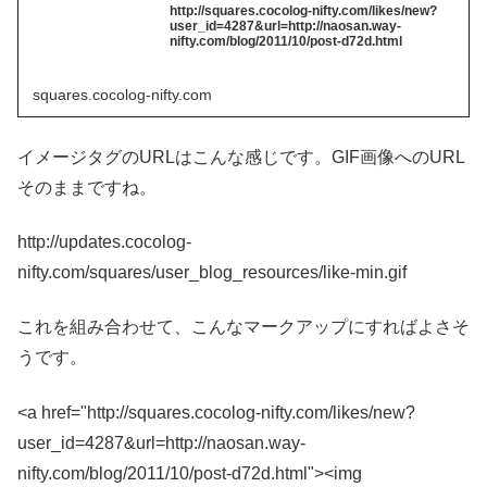
http://squares.cocolog-nifty.com/likes/new?
user_id=4287&url=http://naosan.way-
nifty.com/blog/2011/10/post-d72d.html
squares.cocolog-nifty.com
イメージタグのURLはこんな感じです。GIF画像へのURL
そのままですね。
http://updates.cocolog-
nifty.com/squares/user_blog_resources/like-min.gif
これを組み合わせて、こんなマークアップにすればよさそ
うです。
<a href="http://squares.cocolog-nifty.com/likes/new?
user_id=4287&url=http://naosan.way-
nifty.com/blog/2011/10/post-d72d.html"><img