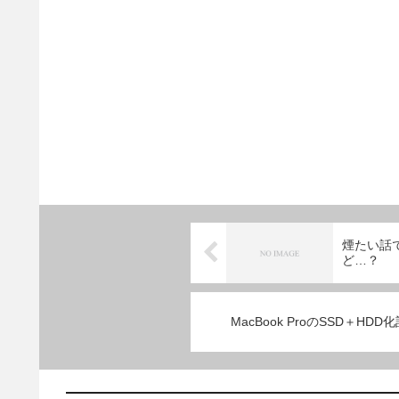
煙たい話
ど…？
MacBook ProのSSD＋H