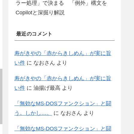
ラー処理」で決まる 「例外」構文を
Copilotと深掘り解説
最近のコメント
寿がきやの「赤からきしめん」が実に旨
い件
に
なおさん
より
寿がきやの「赤からきしめん」が実に旨
い件
に
油揚げ最高
より
「無効なMS-DOSファンクション」と闘
う。しかし…。
に
なおさん
より
「無効なMS-DOSファンクション」と闘