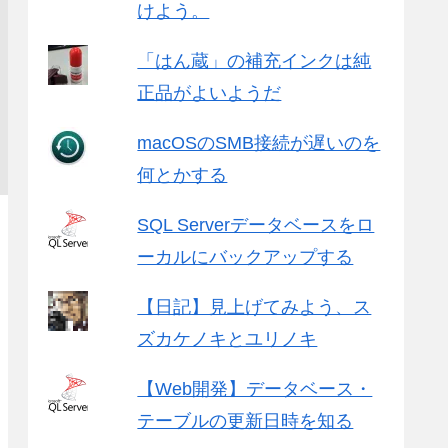
けよう。
「はん蔵」の補充インクは純
正品がよいようだ
macOSのSMB接続が遅いのを
何とかする
SQL Serverデータベースをロ
ーカルにバックアップする
【日記】見上げてみよう、ス
ズカケノキとユリノキ
【Web開発】データベース・
テーブルの更新日時を知る