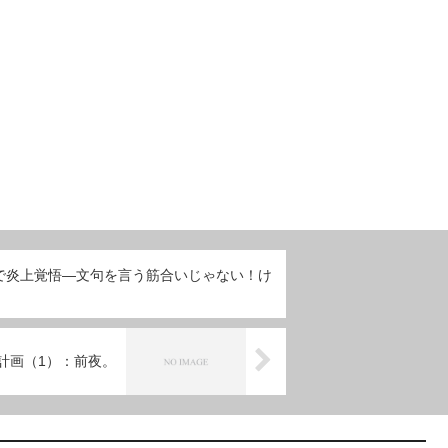
で炎上覚悟―文句を言う筋合いじゃない！け
DD化計画（1）：前夜。